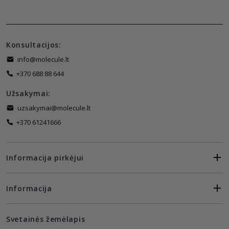
Konsultacijos:
info@molecule.lt
+370 688 88 644
Užsakymai:
uzsakymai@molecule.lt
+370 61241666
Informacija pirkėjui
Informacija
Svetainės žemėlapis