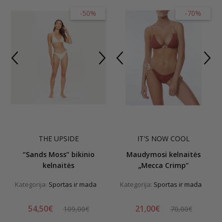
-50%
-70%
THE UPSIDE
IT'S NOW COOL
“Sands Moss” bikinio
Maudymosi kelnaitės
kelnaitės
„Mecca Crimp”
Kategorija:
Sportas ir mada
Kategorija:
Sportas ir mada
54,50€
21,00€
109,00€
70,00€