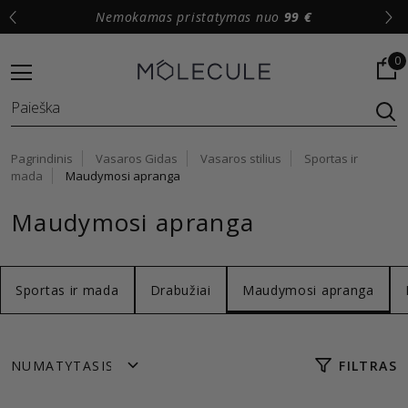
Nemokamas pristatymas nuo
99 €
0
Pagrindinis
Vasaros Gidas
Vasaros stilius
Sportas ir
mada
Maudymosi apranga
Maudymosi apranga
Sportas ir mada
Drabužiai
Maudymosi apranga
FILTRAS