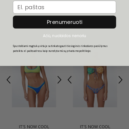
Email
Kategorija:
Sportas ir mada
Kategorija:
Sportas ir mada
Prenumeruoti
24,00€
24,00€
80,00€
80,00€
Ačiū, nuolaidos nenoriu
Spusteldami mygtuką viršuje sutinkate gauti tiesioginės rinkodaros pasiūlymus
pateiktu el. pašto adresu kaip nurodyta mūsų privatumo politikoje.
-70%
-70%
IT'S NOW COOL
IT'S NOW COOL