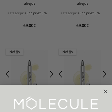
aliejus
aliejus
Kategorija:
Kūno priežiūra
Kategorija:
Kūno priežiūra
69,00€
69,00€
NAUJA
NAUJA