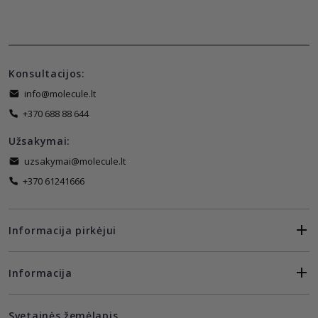
Konsultacijos:
info@molecule.lt
+370 688 88 644
Užsakymai:
uzsakymai@molecule.lt
+370 61241666
Informacija pirkėjui
Informacija
Svetainės žemėlapis