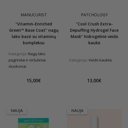
MANUCURIST
PATCHOLOGY
"Vitamin-Enriched
"Cool Crush Extra-
Green™ Base Coat“ nagų
Depuffing Hydrogel Face
lako bazė su vitaminų
Mask” hidrogelinė veido
kompleksu
kaukė
Kategorija:
Nagų lako
pagrindai ir viršutiniai
Kategorija:
Veido kaukės
sluoksniai
15,00€
13,00€
NAUJA
NAUJA