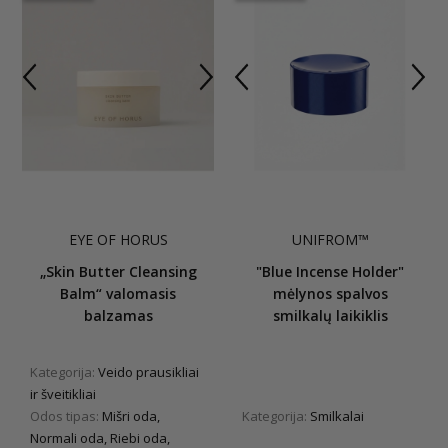
EYE OF HORUS
UNIFROM™
„Skin Butter Cleansing
"Blue Incense Holder"
Balm“ valomasis
mėlynos spalvos
balzamas
smilkalų laikiklis
Kategorija:
Veido prausikliai
ir šveitikliai
Odos tipas:
Mišri oda,
Kategorija:
Smilkalai
Normali oda, Riebi oda,