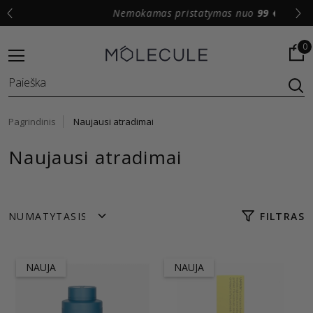
Nemokamas pristatymas nuo
99 €
0
Pagrindinis
Naujausi atradimai
Naujausi atradimai
FILTRAS
NAUJA
NAUJA