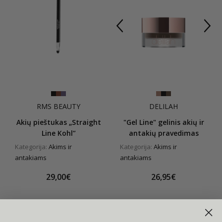
RMS BEAUTY
DELILAH
Akių pieštukas „Straight
"Gel Line" gelinis akių ir
Line Kohl”
antakių pravedimas
Kategorija:
Akims ir
Kategorija:
Akims ir
antakiams
antakiams
29,00€
26,95€