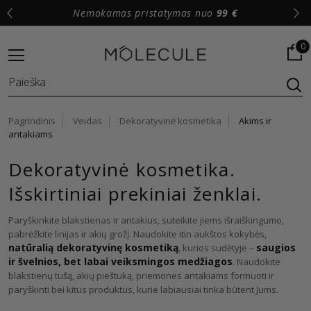
Nemokamas pristatymas nuo
99 €
Lo
0
Pagrindinis
Veidas
Dekoratyvinė kosmetika
Akims ir
antakiams
Dekoratyvinė kosmetika.
Išskirtiniai prekiniai ženklai.
Paryškinkite blakstienas ir antakius, suteikite jiems išraiškingumo,
pabrėžkite linijas ir akių grožį. Naudokite itin aukštos kokybės,
natūralią dekoratyvinę kosmetiką
saugios
, kurios sudėtyje –
ir švelnios, bet labai veiksmingos medžiagos
. Naudokite
blakstienų tušą, akių pieštuką, priemones antakiams formuoti ir
paryškinti bei kitus produktus, kurie labiausiai tinka būtent Jums.