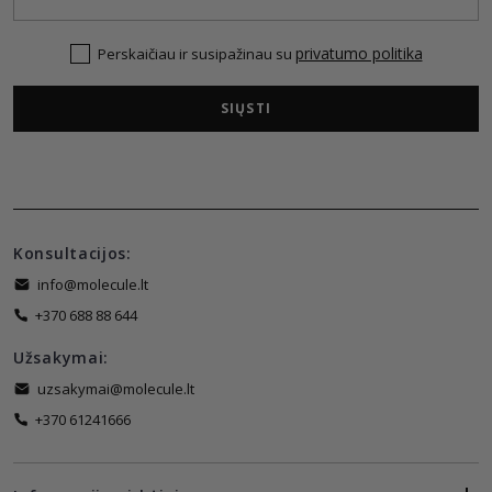
privatumo politika
Perskaičiau ir susipažinau su
SIŲSTI
Konsultacijos:
info@molecule.lt
+370 688 88 644
Užsakymai:
uzsakymai@molecule.lt
+370 61241666