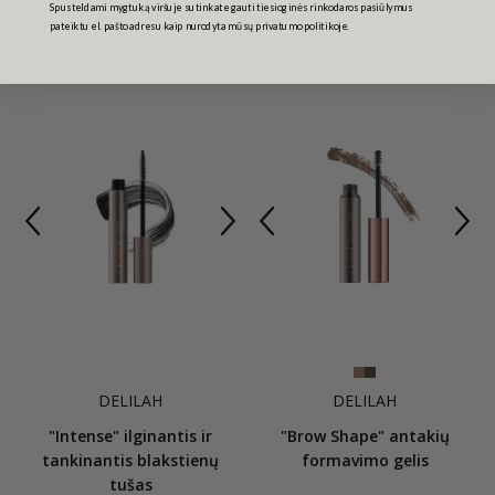
29,95€
36,95€
Spusteldami mygtuką viršuje sutinkate gauti tiesioginės rinkodaros pasiūlymus
pateiktu el. pašto adresu kaip nurodyta mūsų privatumo politikoje.
DELILAH
DELILAH
"Intense" ilginantis ir
"Brow Shape" antakių
tankinantis blakstienų
formavimo gelis
tušas