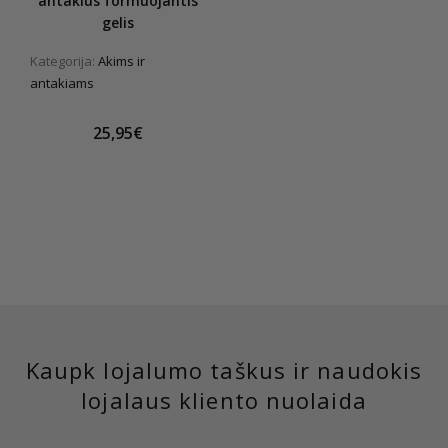
antakius formuojantis
gelis
Kategorija:
Akims ir
antakiams
25,95€
Kaupk lojalumo taškus ir naudokis
lojalaus kliento nuolaida