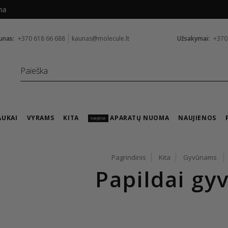
Nemokamas pristatymas nuo
99 €
unas:
+370 618 66 688
kaunas@molecule.lt
Užsakymai:
+370
AUKAI
VYRAMS
KITA
APARATŲ NUOMA
NAUJIENOS
NAUJIENA
Pagrindinis
Kita
Gyvūnams
Papildai g