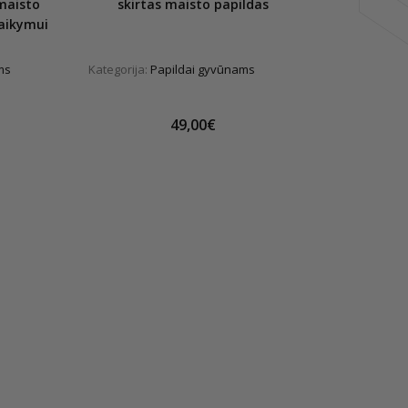
maisto
skirtas maisto papildas
laikymui
ms
Kategorija:
Papildai gyvūnams
49,00€