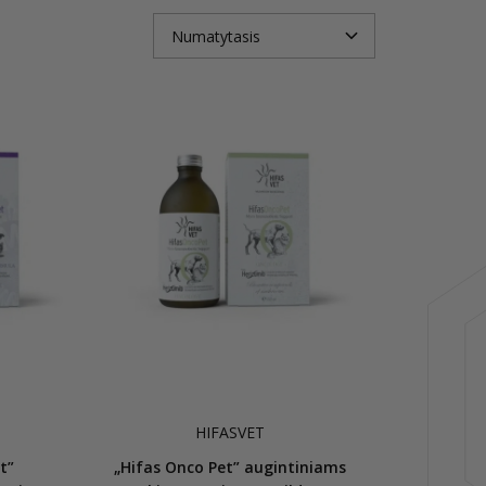
HIFASVET
t”
„Hifas Onco Pet” augintiniams