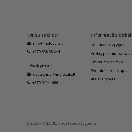
Konsultacijos:
Informacija pirkėj
info@molecule.lt
Pristatymo sąlygos
+370 688 88 644
Prekių pirkimo-pardavi
Privatumo politika
Užsakymai:
Svetainės žemėlapis
uzsakymai@molecule.lt
Atsiskaitymas
+370 61241666
© 2026 MOLECULE Visos teises saugomos.