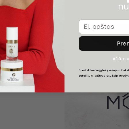
nu
Email
Pre
 ir
Ačiū, n
nto
Spusteldami mygtuką viršuje sutinkat
pateiktu el. pašto adresu kaip nurody