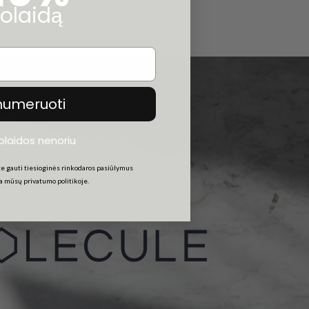
olaidą
numeruoti
uolaidos nenoriu
e gauti tiesioginės rinkodaros pasiūlymus
ta mūsų privatumo politikoje.