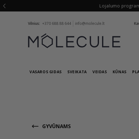
Vilnius:
+370 688 88 644
info@molecule.lt
Ka
VASAROS GIDAS
SVEIKATA
VEIDAS
KŪNAS
PL
GYVŪNAMS