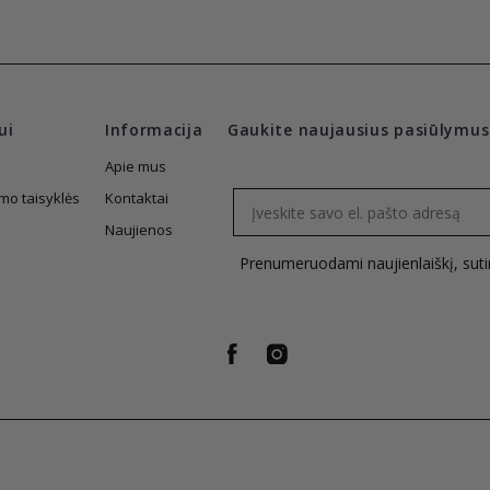
ui
Informacija
Gaukite naujausius pasiūlymus
Apie mus
Email
mo taisyklės
Kontaktai
Naujienos
Prenumeruodami naujienlaiškį, sut