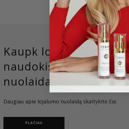
Kaupk lojalumo taškus
naudokis lojalaus klie
nuolaida
Daugiau apie lojalumo nuolaidą skaitykite čia:
PLAČIAU