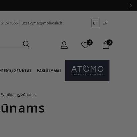
LT
EN
 61241666
uzsakymai@molecule.lt
0
0
PREKIŲ ŽENKLAI
PASIŪLYMAI
Papildai gyvūnams
yvūnams