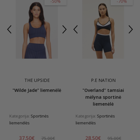
-50%
-70%
THE UPSIDE
P.E NATION
"Wilde Jade" liemenėlė
"Overland" tamsiai
mėlyna sportinė
liemenėlė
Kategorija:
Sportinės
Kategorija:
Sportinės
liemenėlės
liemenėlės
37,50€
28,50€
75,00€
95,00€