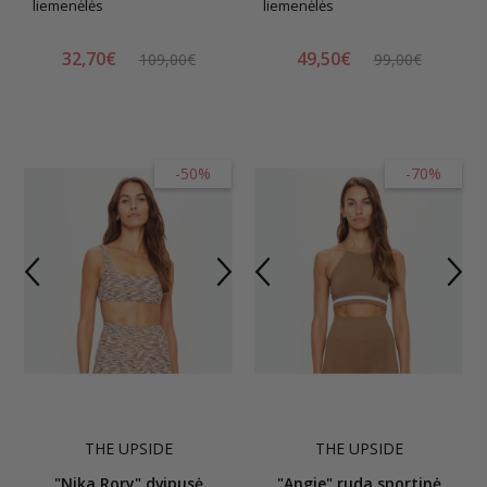
liemenėlės
liemenėlės
32,70€
49,50€
109,00€
99,00€
-50%
-70%
THE UPSIDE
THE UPSIDE
"Nika Rory" dvipusė
"Angie" ruda sportinė