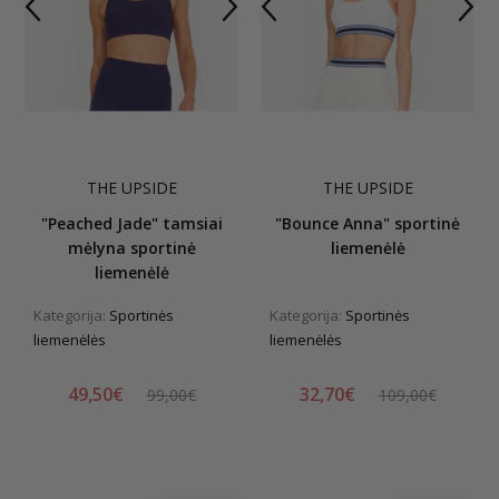
THE UPSIDE
THE UPSIDE
"Peached Jade" tamsiai
"Bounce Anna" sportinė
mėlyna sportinė
liemenėlė
liemenėlė
Kategorija:
Sportinės
Kategorija:
Sportinės
liemenėlės
liemenėlės
49,50€
32,70€
99,00€
109,00€