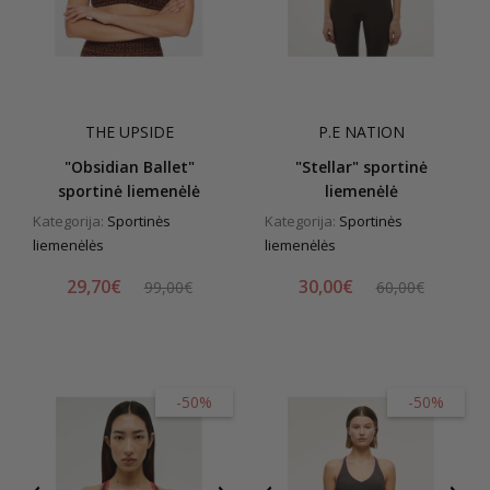
THE UPSIDE
P.E NATION
"Obsidian Ballet"
"Stellar" sportinė
sportinė liemenėlė
liemenėlė
Kategorija:
Sportinės
Kategorija:
Sportinės
liemenėlės
liemenėlės
29,70€
30,00€
99,00€
60,00€
-50%
-50%