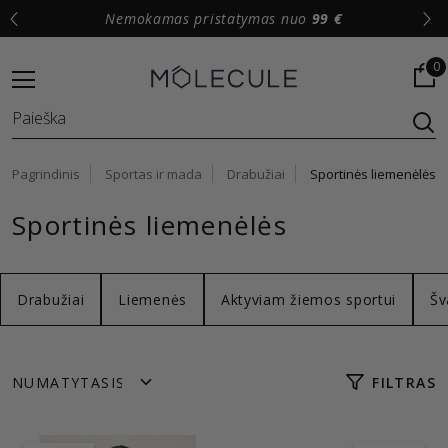
Nemokamas pristatymas nuo
99 €
0
Pagrindinis
Sportas ir mada
Drabužiai
Sportinės liemenėlės
Sportinės liemenėlės
Drabužiai
Liemenės
Aktyviam žiemos sportui
Šv
FILTRAS