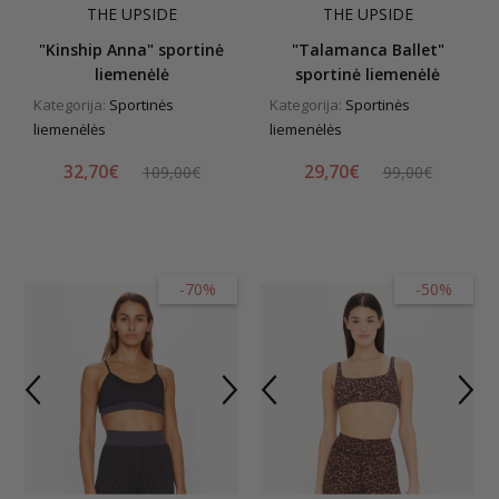
THE UPSIDE
THE UPSIDE
"Kinship Anna" sportinė
"Talamanca Ballet"
liemenėlė
sportinė liemenėlė
Kategorija:
Sportinės
Kategorija:
Sportinės
liemenėlės
liemenėlės
32,70€
29,70€
109,00€
99,00€
-70%
-50%