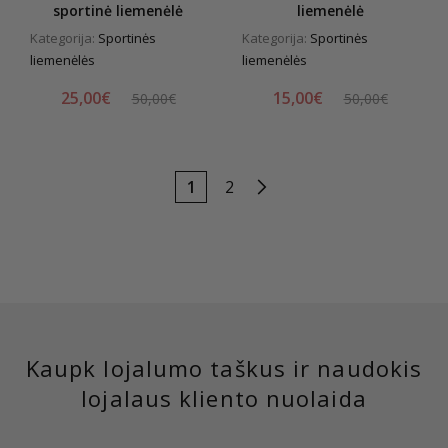
sportinė liemenėlė
liemenėlė
Kategorija:
Sportinės
Kategorija:
Sportinės
liemenėlės
liemenėlės
25,00€
15,00€
50,00€
50,00€
1
2
Kaupk lojalumo taškus ir naudokis
lojalaus kliento nuolaida