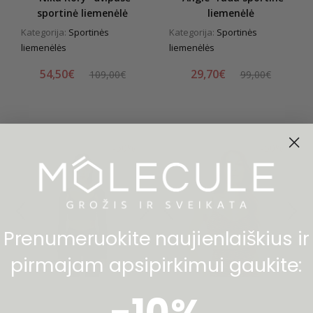
sportinė liemenėlė
liemenėlė
Kategorija:
Sportinės
Kategorija:
Sportinės
liemenėlės
liemenėlės
54,50€
29,70€
109,00€
99,00€
-50%
-50%
Prenumeruokite naujienlaiškius ir
pirmajam apsipirkimui gaukite: