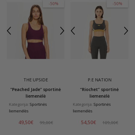
-50%
-50%
THE UPSIDE
P.E NATION
"Peached Jade" sportinė
“Riochet” sportinė
liemenėlė
liemenėlė
Kategorija:
Sportinės
Kategorija:
Sportinės
liemenėlės
liemenėlės
49,50€
54,50€
99,00€
109,00€