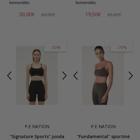
liemenėlės
liemenėlės
30,00€
19,50€
60,00€
65,00€
-50%
-70%
P.E NATION
P.E NATION
"Signature Sports" juoda
"Fundamental" sportinė