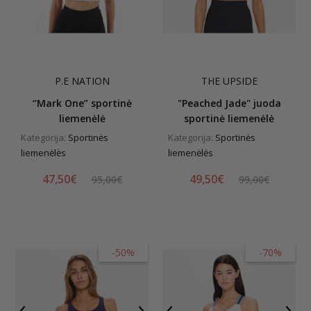
P.E NATION
THE UPSIDE
“Mark One” sportinė
"Peached Jade" juoda
liemenėlė
sportinė liemenėlė
Kategorija:
Sportinės
Kategorija:
Sportinės
liemenėlės
liemenėlės
47,50€
49,50€
95,00€
99,00€
-50%
-70%