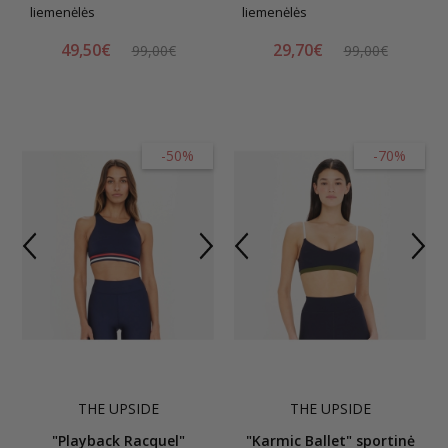
liemenėlės
liemenėlės
49,50€
29,70€
99,00€
99,00€
-50%
-70%
THE UPSIDE
THE UPSIDE
"Playback Racquel"
"Karmic Ballet" sportinė