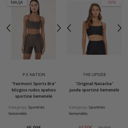
NAUJA
-50%
P.E NATION
THE UPSIDE
"Fairmont Sports Bra"
"Original Natacha"
blizgios rudos spalvos
juoda sportinė liemenėlė
sportinė liemenėlė
Kategorija:
Sportinės
Kategorija:
Sportinės
liemenėlės
liemenėlės
44,50€
65,00€
89,00€