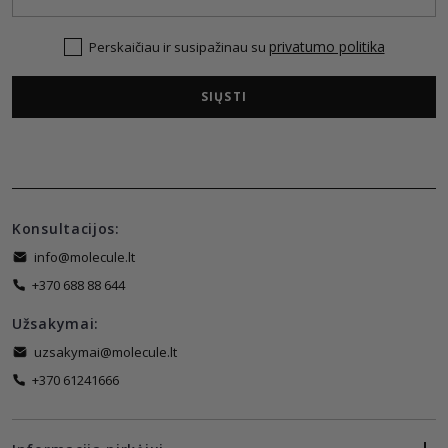
privatumo politika
Perskaičiau ir susipažinau su
SIŲSTI
Konsultacijos:
info@molecule.lt
+370 688 88 644
Užsakymai:
uzsakymai@molecule.lt
+370 61241666