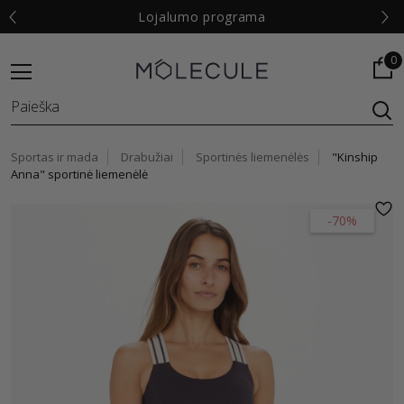
€
Lojalumo programa
0
Sportas ir mada
Drabužiai
Sportinės liemenėlės
"Kinship
Anna" sportinė liemenėlė
-70%