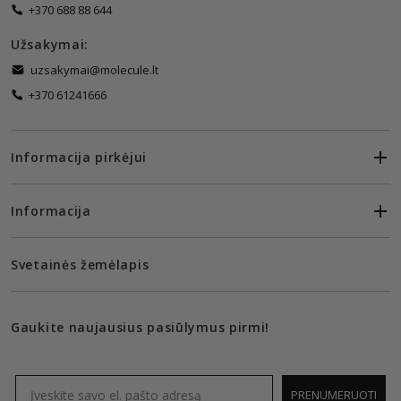
+370 688 88 644
Užsakymai:
uzsakymai@molecule.lt
+370 61241666
Informacija pirkėjui
Informacija
Svetainės žemėlapis
Gaukite naujausius pasiūlymus pirmi!
Email
PRENUMERUOTI