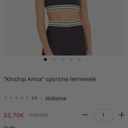
"Kinship Anna" sportinė liemenėlė
0.0
Atsiliepimai
32,70€
109,00€
Dydis