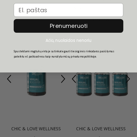
Kategorija:
Imuniteto
Kategorija:
Energijai palaikyti
Email
stiprinimui
56,90€
104,90€
Prenumeruoti
Ačiū, nuolaidos nenoriu
-20%
-30%
Spusteldami mygtuką viršuje sutinkate gauti tiesioginės rinkodaros pasiūlymus
pateiktu el. pašto adresu kaip nurodyta mūsų privatumo politikoje.
CHIC & LOVE WELLNESS
CHIC & LOVE WELLNESS