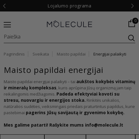
Nemokamas pristatymas nuo
99 €
0
Pagrindinis
Sveikata
Maisto papildai
Energijai palaikyti
Maisto papildai energijai
aukštos kokybės vitaminų
Maisto papildai energijai palaikyti – tai
ir mineralų kompleksas
, kuris aprūpina Jūsų organizmą jam taip
Padeda efektyviai kovoti su
reikalingomis medžiagomis.
stresu, nuovargiu ir energijos stoka.
Rinkitės unikalios,
natūralios sudėties, veiksmingais priedais praturtintus papildus, kurie
pagerins Jūsų savijautą ir gyvenimo kokybę.
pastebimai
Mes galime patarti
! Rašykite mums
info@molecule.lt