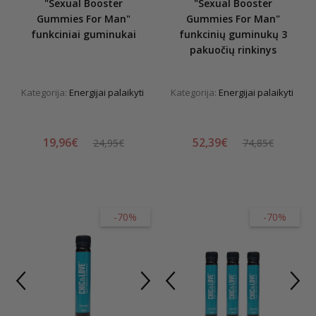
"Sexual Booster
"Sexual Booster
Gummies For Man"
Gummies For Man"
funkciniai guminukai
funkcinių guminukų 3
pakuočių rinkinys
Kategorija:
Energijai palaikyti
Kategorija:
Energijai palaikyti
19,96€
52,39€
24,95€
74,85€
-70%
-70%