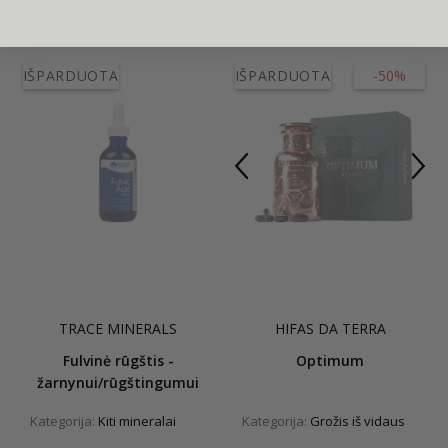
IŠPARDUOTA
IŠPARDUOTA
-50%
TRACE MINERALS
HIFAS DA TERRA
Fulvinė rūgštis -
Optimum
žarnynui/rūgštingumui
Kategorija:
Kiti mineralai
Kategorija:
Grožis iš vidaus