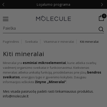
Lojalumo programa
Nem
0
Pagrindinis
Sveikata
Vitaminai ir mineralai
Kiti mineralai
Kiti mineralai
esminiai mikroelementai
Mineralai yra
, kurie atlieka svarbų
vaidmenį organizmo sveikatai ir funkcionavimui. Kiekvienas
bendros
mineralas atlieka unikalią funkciją, prisidėdamas prie jūsų
sveikatos
, energijos lygio ir gyvenimo kokybės. Daugiau
žinyne „Mineralai“
informacijos ieškokite
.
Mes visada pasiruošę padėti rasti tinkamiausius produktus.
info@molecule.lt