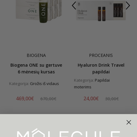
BIOGENA
PROCEANIS
Biogena ONE su gertuve
Hyaluron Drink Travel
6 mėnesių kursas
papildai
Kategorija:
Papildai
Kategorija:
Grožis iš vidaus
moterims
469,00€
24,00€
670,00€
30,00€
-30%