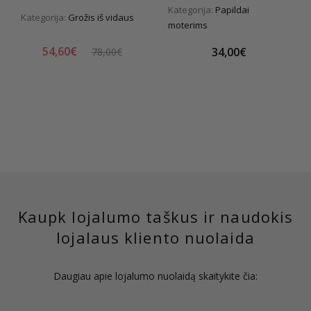
Kategorija:
Papildai
Kategorija:
Grožis iš vidaus
moterims
54,60€
34,00€
78,00€
Kaupk lojalumo taškus ir naudokis
lojalaus kliento nuolaida
Daugiau apie lojalumo nuolaidą skaitykite čia: