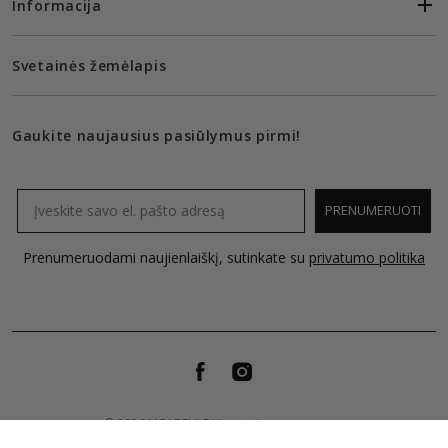
Informacija
Svetainės žemėlapis
Gaukite naujausius pasiūlymus pirmi!
Email
PRENUMERUOTI
Prenumeruodami naujienlaiškį, sutinkate su
privatumo politika
© 2026 MOLECULE Visos teises saugomos.