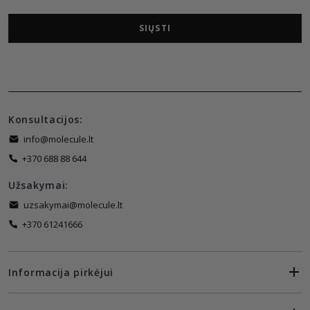
SIŲSTI
Konsultacijos:
info@molecule.lt
+370 688 88 644
Užsakymai:
uzsakymai@molecule.lt
+370 61241666
Informacija pirkėjui