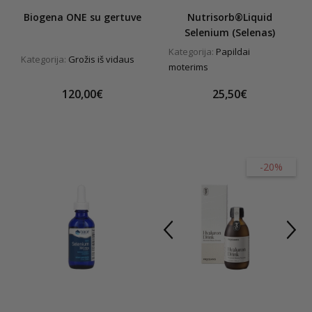
Biogena ONE su gertuve
Nutrisorb®Liquid
Selenium (Selenas)
Kategorija:
Papildai
Kategorija:
Grožis iš vidaus
moterims
120,00€
25,50€
-20%