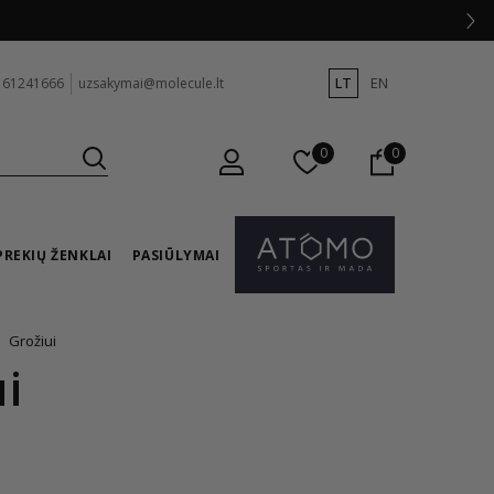
LT
EN
 61241666
uzsakymai@molecule.lt
0
0
PREKIŲ ŽENKLAI
PASIŪLYMAI
Grožiui
i