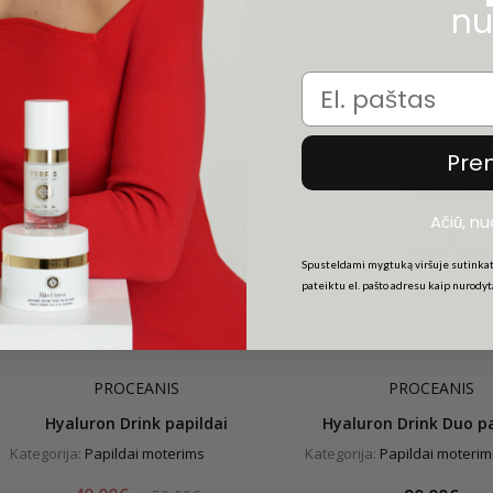
nu
-20%
Email
Pre
Ačiū, n
Spusteldami mygtuką viršuje sutinkat
pateiktu el. pašto adresu kaip nurody
PROCEANIS
PROCEANIS
Hyaluron Drink papildai
Hyaluron Drink Duo pa
Kategorija:
Papildai moterims
Kategorija:
Papildai moterim