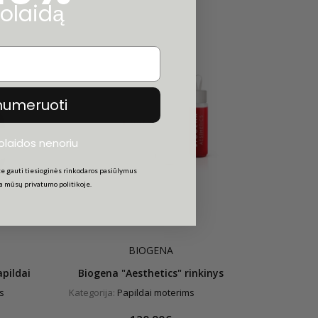
olaidą
numeruoti
uolaidos nenoriu
e gauti tiesioginės rinkodaros pasiūlymus
ta mūsų privatumo politikoje.
BIOGENA
pildai
Biogena "Aesthetics" rinkinys
s
Kategorija:
Papildai moterims