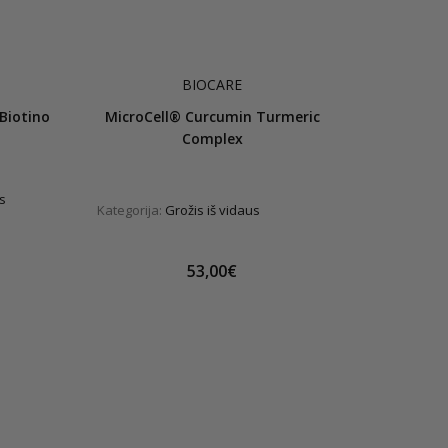
BIOCARE
Biotino
MicroCell® Curcumin Turmeric
Complex
s
Kategorija:
Grožis iš vidaus
53,00€