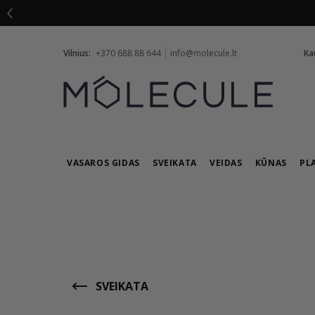
Vilnius:
+370 688 88 644
info@molecule.lt
Ka
VASAROS GIDAS
SVEIKATA
VEIDAS
KŪNAS
PL
SVEIKATA