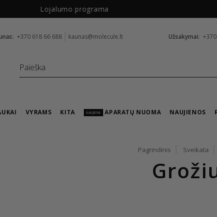
Nemokamas pristatymas nuo
99 €
unas:
+370 618 66 688
kaunas@molecule.lt
Užsakymai:
+370
AUKAI
VYRAMS
KITA
APARATŲ NUOMA
NAUJIENOS
NAUJIENA
Pagrindinis
Sveikata
Grožiu