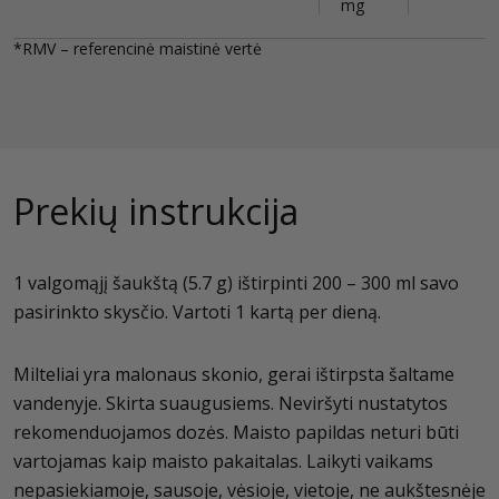
mg
*RMV – referencinė maistinė vertė
Prekių instrukcija
1 valgomąjį šaukštą (5.7 g) ištirpinti 200 – 300 ml savo
pasirinkto skysčio. Vartoti 1 kartą per dieną.
Milteliai yra malonaus skonio, gerai ištirpsta šaltame
vandenyje. Skirta suaugusiems. Neviršyti nustatytos
rekomenduojamos dozės. Maisto papildas neturi būti
vartojamas kaip maisto pakaitalas. Laikyti vaikams
nepasiekiamoje, sausoje, vėsioje, vietoje, ne aukštesnėje