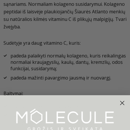
sąnariams. Normaliam kolageno susidarymui. Kolageno
peptidai iš laisvėje plaukiojančių Šiaurės Atlanto menkių
su natūralios kilmės vitaminu C iš plikųjų malpigijų. Tvari
žvejyba.
Sudėtyje yra daug vitamino C, kuris:
padeda palaikyti normalų kolageno, kuris reikalingas
normaliai kraujagyslių, kaulų, dantų, kremzlių, odos
funkcijai, susidarymą;
padeda mažinti pavargimo jausmą ir nuovargį.
Baltymai:
padeda palaikyti normalią kaulų būklę;
padeda palaikyti raumenų masės augimą ir padeda
išsaugoti raumenų masę.