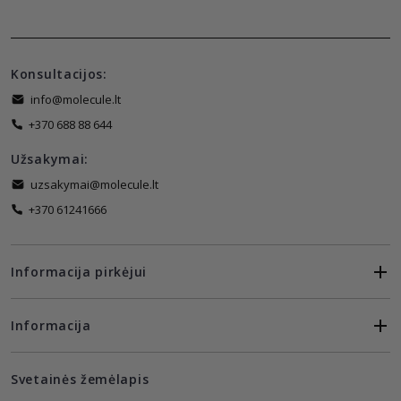
Konsultacijos:
info@molecule.lt
+370 688 88 644
Užsakymai:
uzsakymai@molecule.lt
+370 61241666
Informacija pirkėjui
Informacija
Svetainės žemėlapis