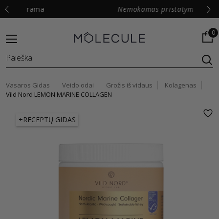
Nemokamas pristatymas nuo
99 €
0
Vasaros Gidas
Veido odai
Grožis iš vidaus
Kolagenas
Vild Nord LEMON MARINE COLLAGEN
+RECEPTŲ GIDAS