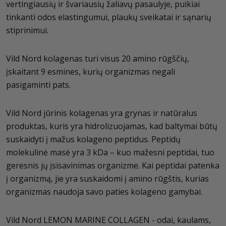
vertingiausių ir švariausių žaliavų pasaulyje, puikiai
tinkanti odos elastingumui, plaukų sveikatai ir sąnarių
stiprinimui.
Vild Nord kolagenas turi visus 20 amino rūgščių,
įskaitant 9 esmines, kurių organizmas negali
pasigaminti pats.
Vild Nord jūrinis kolagenas yra grynas ir natūralus
produktas, kuris yra hidrolizuojamas, kad baltymai būtų
suskaidyti į mažus kolageno peptidus. Peptidų
molekulinė masė yra 3 kDa – kuo mažesni peptidai, tuo
geresnis jų įsisavinimas organizme. Kai peptidai patenka
į organizmą, jie yra suskaidomi į amino rūgštis, kurias
organizmas naudoja savo paties kolageno gamybai.
Vild Nord LEMON MARINE COLLAGEN - odai, kaulams,