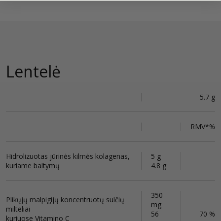
Lentelė
5.7 g
RMV*%
Hidrolizuotas jūrinės kilmės kolagenas,
5 g
kuriame baltymų
4.8 g
350
Plikųjų malpigijų koncentruotų sulčių
mg
milteliai
56
70 %
kuriuose Vitamino C