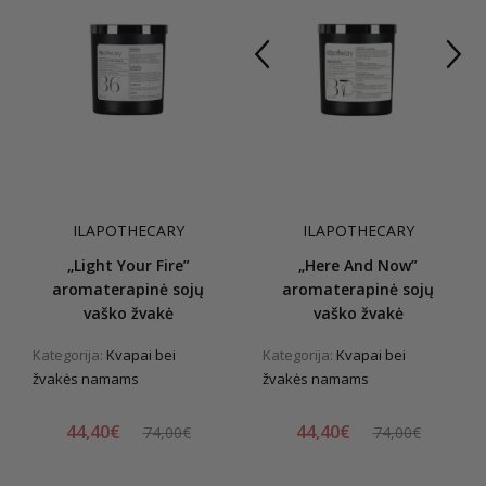
ILAPOTHECARY
ILAPOTHECARY
„Light Your Fire”
„Here And Now”
aromaterapinė sojų
aromaterapinė sojų
vaško žvakė
vaško žvakė
Kategorija:
Kvapai bei
Kategorija:
Kvapai bei
žvakės namams
žvakės namams
44,40€
44,40€
74,00€
74,00€