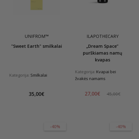
UNIFROM™
ILAPOTHECARY
"Sweet Earth" smilkalai
„Dream Space”
purškiamas namų
kvapas
Kategorija:
Kvapai bei
Kategorija:
Smilkalai
žvakės namams
27,00€
35,00€
45,00€
-40%
-40%