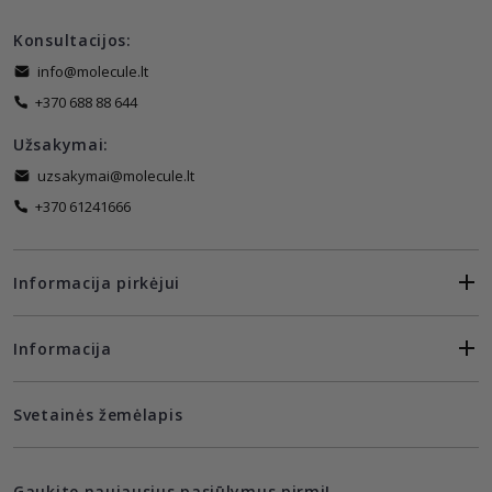
Konsultacijos:
info@molecule.lt
+370 688 88 644
Užsakymai:
uzsakymai@molecule.lt
+370 61241666
Informacija pirkėjui
Informacija
Svetainės žemėlapis
Gaukite naujausius pasiūlymus pirmi!