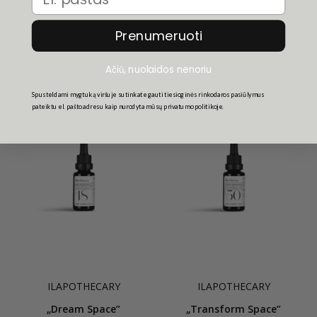
44,40€
47,40€
74,00€
79,00€
Prenumeruoti
Ačiū, nuolaidos nenoriu
Spusteldami mygtuką viršuje sutinkate gauti tiesioginės rinkodaros pasiūlymus
-40%
-40%
pateiktu el. pašto adresu kaip nurodyta mūsų privatumo politikoje.
ILAPOTHECARY
ILAPOTHECARY
„Dream Space”
„Transform Space”