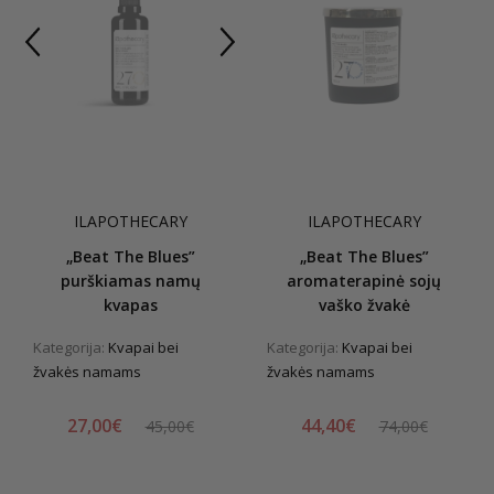
ILAPOTHECARY
ILAPOTHECARY
„Beat The Blues”
„Beat The Blues”
purškiamas namų
aromaterapinė sojų
kvapas
vaško žvakė
Kategorija:
Kvapai bei
Kategorija:
Kvapai bei
žvakės namams
žvakės namams
27,00€
44,40€
45,00€
74,00€