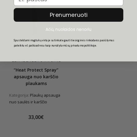
Prenumeruoti
Ačiū, nuolaidos nenoriu
Spusteldami mygtuką viršuje sutinkate gauti tiesioginės rinkodaros pasiūlymus
pateiktu el. pašto adresu kaip nurodyta mūsų privatumo politikoje.
LERNBERGER STAFSING
“Heat Protect Spray”
apsauga nuo karščio
plaukams
Kategorija:
Plaukų apsauga
nuo saulės ir karščio
33,00€