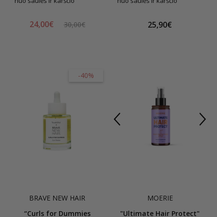
nuo saulės ir karščio
nuo saulės ir karščio
24,00€
25,90€
30,00€
-40%
BRAVE NEW HAIR
MOERIE
“Curls for Dummies
"Ultimate Hair Protect"