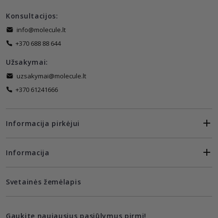
Konsultacijos:
info@molecule.lt
+370 688 88 644
Užsakymai:
uzsakymai@molecule.lt
+370 61241666
Informacija pirkėjui
Informacija
Svetainės žemėlapis
Gaukite naujausius pasiūlymus pirmi!