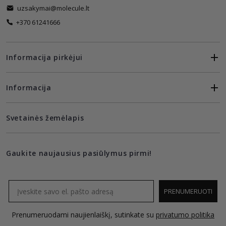
uzsakymai@molecule.lt
+370 61241666
Informacija pirkėjui
Informacija
Svetainės žemėlapis
Gaukite naujausius pasiūlymus pirmi!
Email
PRENUMERUOTI
Prenumeruodami naujienlaiškį, sutinkate su
privatumo politika