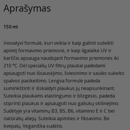
Aprašymas
150 ml
Inovatyvi formulė, kuri veikia ir kaip galinti suteikti
apimtį formavimo priemonė, ir kaip ilgalaikė UV ir
karščio apsauga naudojant formavimo priemones iki
210 °C. Dėl specialių UV filtrų plaukai padedami
apsaugoti nuo išsausėjimo, šviesinimo ir saulės sukelto
spalvos pasikeitimo. Lengva formulė padeda
suminkštinti ir išskaidyti plaukus jų neapsunkinant.
Suteikia plaukams elastingumo ir blizgesio, padeda
stiprinti plaukus ir apsaugoti nuo galiukų skilinėjimo.
Sudėtyje yra vitaminų B3, B5, B6, vitamino E ir C bei
natūralių aliejų. Suteikia apimties ir fiksavimo. Be
kvepalų. Veganiška sudėtis.