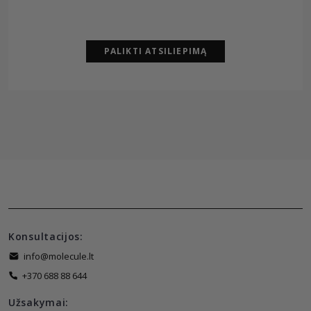
PALIKTI ATSILIEPIMĄ
Konsultacijos:
info@molecule.lt
+370 688 88 644
Užsakymai: