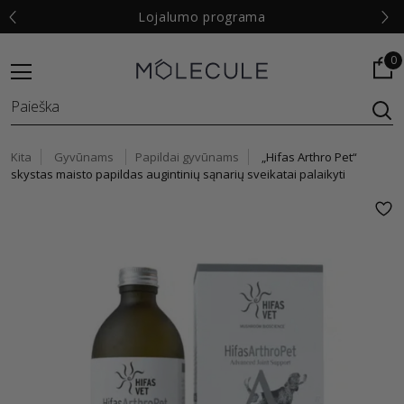
€
Lojalumo programa
0
Kita
Gyvūnams
Papildai gyvūnams
„Hifas Arthro Pet“
skystas maisto papildas augintinių sąnarių sveikatai palaikyti