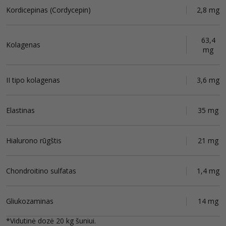
Kordicepinas (Cordycepin)
2,8 mg
63,4
Kolagenas
mg
II tipo kolagenas
3,6 mg
Elastinas
35 mg
Hialurono rūgštis
21 mg
Chondroitino sulfatas
1,4 mg
Gliukozaminas
14 mg
*Vidutinė dozė 20 kg šuniui.