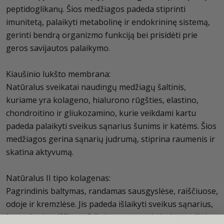
peptidoglikanų. Šios medžiagos padeda stiprinti
imunitetą, palaikyti metabolinę ir endokrininę sistemą,
gerinti bendrą organizmo funkciją bei prisidėti prie
geros savijautos palaikymo.
Kiaušinio lukšto membrana:
Natūralus sveikatai naudingų medžiagų šaltinis,
kuriame yra kolageno, hialurono rūgšties, elastino,
chondroitino ir gliukozamino, kurie veikdami kartu
padeda palaikyti sveikus sąnarius šunims ir katėms. Šios
medžiagos gerina sąnarių judrumą, stiprina raumenis ir
skatina aktyvumą.
Natūralus II tipo kolagenas:
Pagrindinis baltymas, randamas sausgyslėse, raiščiuose,
odoje ir kremzlėse. Jis padeda išlaikyti sveikus sąnarius,
kremzles ir raiščius, užtikrinant normalų judrumą. II tipo