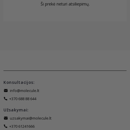
Ši prekė neturi atsiliepimų.
Konsultacijos:
info@molecule.lt
+370 688 88 644
Užsakymai:
uzsakymai@molecule.lt
+370 61241666