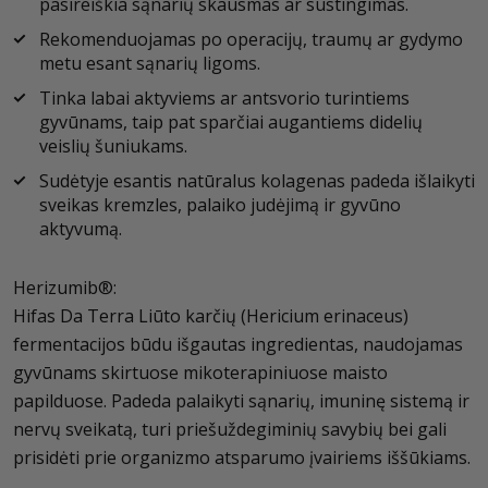
pasireiškia sąnarių skausmas ar sustingimas.
Rekomenduojamas po operacijų, traumų ar gydymo
metu esant sąnarių ligoms.
Tinka labai aktyviems ar antsvorio turintiems
gyvūnams, taip pat sparčiai augantiems didelių
veislių šuniukams.
Sudėtyje esantis natūralus kolagenas padeda išlaikyti
sveikas kremzles, palaiko judėjimą ir gyvūno
aktyvumą.
Herizumib®:
Hifas Da Terra Liūto karčių (Hericium erinaceus)
fermentacijos būdu išgautas ingredientas, naudojamas
gyvūnams skirtuose mikoterapiniuose maisto
papilduose. Padeda palaikyti sąnarių, imuninę sistemą ir
nervų sveikatą, turi priešuždegiminių savybių bei gali
prisidėti prie organizmo atsparumo įvairiems iššūkiams.