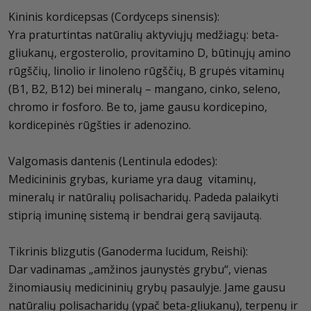
Kininis kordicepsas (Cordyceps sinensis):
Yra praturtintas natūralių aktyviųjų medžiagų: beta-
gliukanų, ergosterolio, provitamino D, būtinųjų amino
rūgščių, linolio ir linoleno rūgščių, B grupės vitaminų
(B1, B2, B12) bei mineralų – mangano, cinko, seleno,
chromo ir fosforo. Be to, jame gausu kordicepino,
kordicepinės rūgšties ir adenozino.
Valgomasis dantenis (Lentinula edodes):
Medicininis grybas, kuriame yra daug vitaminų,
mineralų ir natūralių polisacharidų. Padeda palaikyti
stiprią imuninę sistemą ir bendrai gerą savijautą.
Tikrinis blizgutis (Ganoderma lucidum, Reishi):
Dar vadinamas „amžinos jaunystės grybu“, vienas
žinomiausių medicininių grybų pasaulyje. Jame gausu
natūralių polisacharidų (ypač beta-gliukanų), terpenų ir