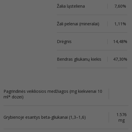
Žalia ląsteliena
7,60%
Žali pelenai (mineralai)
1,11%
Drėgnis
14,48%
Bendras gliukanų kiekis
47,30%
Pagrindinės veikliosios medžiagos (mg kiekvienai 10
ml* dozei)
1.576
Grybienoje esantys beta-gliukanai (1,3–1,6)
mg