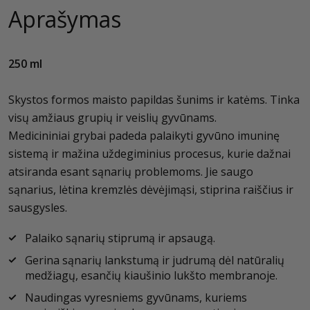
Aprašymas
250 ml
Skystos formos maisto papildas šunims ir katėms. Tinka
visų amžiaus grupių ir veislių gyvūnams.
Medicininiai grybai padeda palaikyti gyvūno imuninę
sistemą ir mažina uždegiminius procesus, kurie dažnai
atsiranda esant sąnarių problemoms. Jie saugo
sąnarius, lėtina kremzlės dėvėjimąsi, stiprina raiščius ir
sausgysles.
Palaiko sąnarių stiprumą ir apsaugą.
Gerina sąnarių lankstumą ir judrumą dėl natūralių
medžiagų, esančių kiaušinio lukšto membranoje.
Naudingas vyresniems gyvūnams, kuriems