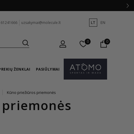
LT
EN
 61241666
uzsakymai@molecule.lt
0
0
PREKIŲ ŽENKLAI
PASIŪLYMAI
Kūno priežiūros priemonės
s priemonės