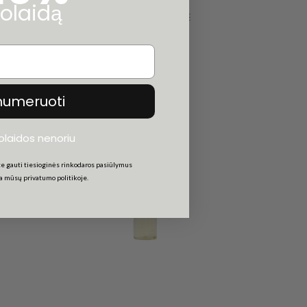
olaidą
117,60€
147,00€
numeruoti
uolaidos nenoriu
e gauti tiesioginės rinkodaros pasiūlymus
ta mūsų privatumo politikoje.