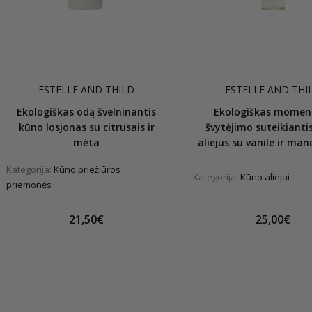
ESTELLE AND THILD
ESTELLE AND THI
Ekologiškas odą švelninantis
Ekologiškas moment
kūno losjonas su citrusais ir
švytėjimo suteikianti
mėta
aliejus su vanile ir man
Kategorija:
Kūno priežiūros
Kategorija:
Kūno aliejai
priemonės
21,50€
25,00€