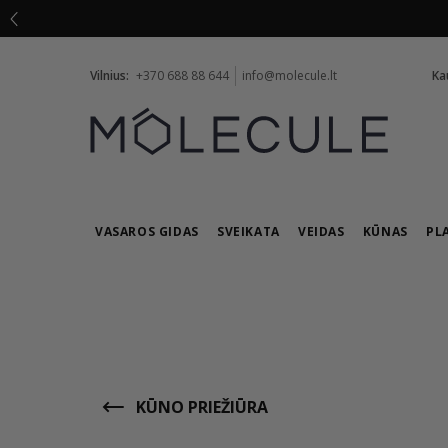
Vilnius:
+370 688 88 644
info@molecule.lt
Ka
VASAROS GIDAS
SVEIKATA
VEIDAS
KŪNAS
PL
KŪNO PRIEŽIŪRA