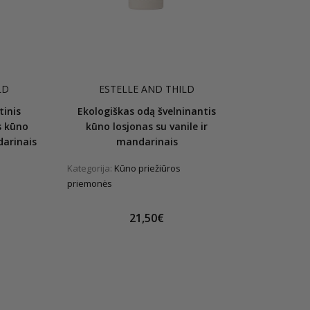
LD
ESTELLE AND THILD
inis
Ekologiškas odą švelninantis
s kūno
kūno losjonas su vanile ir
darinais
mandarinais
Kategorija:
Kūno priežiūros
priemonės
21,50€