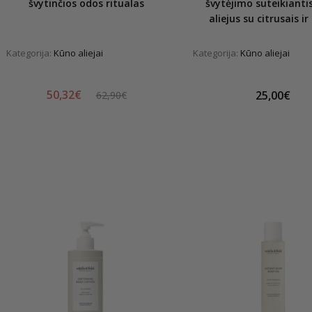
švytinčios odos ritualas
švytėjimo suteikianti
aliejus su citrusais i
Kategorija:
Kūno aliejai
Kategorija:
Kūno aliejai
50,32€
25,00€
62,90€