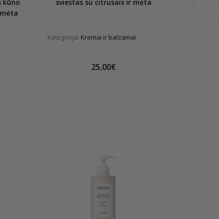
s kūno
sviestas su citrusais ir mėta
r mėta
Kategorija:
Kremai ir balzamai
25,00€