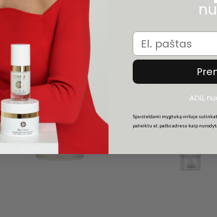
nu
25,00€
52,00€
Email
Pre
+DOVANA
Ačiū, n
Spusteldami mygtuką viršuje sutinkat
pateiktu el. pašto adresu kaip nurody