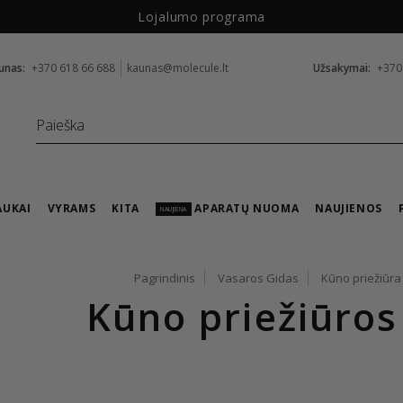
Lojalumo programa
unas:
+370 618 66 688
kaunas@molecule.lt
Užsakymai:
+370
AUKAI
VYRAMS
KITA
APARATŲ NUOMA
NAUJIENOS
NAUJIENA
Pagrindinis
Vasaros Gidas
Kūno priežiūra
Kūno priežiūro