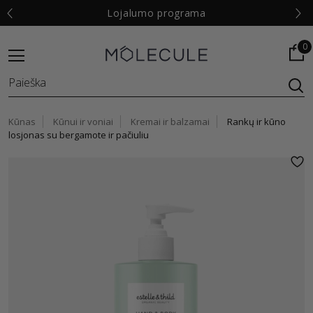
€
Lojalumo programa
0
Kūnas
Kūnui ir voniai
Kremai ir balzamai
Rankų ir kūno
losjonas su bergamote ir pačiuliu