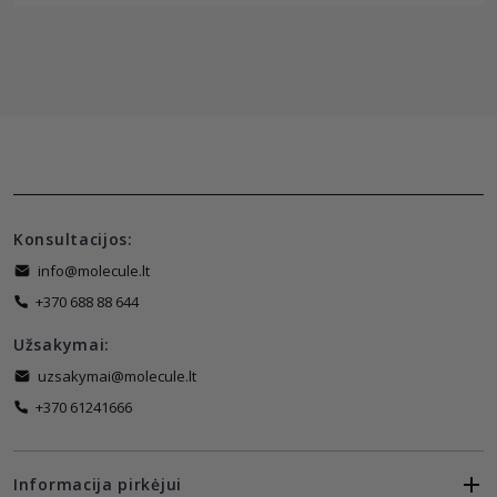
Konsultacijos:
info@molecule.lt
+370 688 88 644
Užsakymai:
uzsakymai@molecule.lt
+370 61241666
Informacija pirkėjui