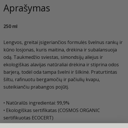
Aprašymas
250 ml
Lengvos, greitai įsigeriančios formulės švelnus rankų ir
kūno losjonas, kuris maitina, drėkina ir subalansuoja
odą. Taukmedžio sviestas, simondsijų aliejus ir
ekologiškas alavijas natūraliai drėkina ir stiprina odos
barjerą, todėl oda tampa švelni ir šilkinė. Praturtintas
šiltu, rafinuotu bergamočių ir pačiulių kvapu,
suteikiančiu prabangos pojūtį.
• Natūralūs ingredientai: 99,9%
• Ekologiškas sertifikatas (COSMOS ORGANIC
sertifikuotas ECOCERT)
• Veganiška formulė