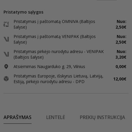
Pristatymo sąlygos
Pristatymas į paštomatą OMNIVA (Baltijos
Nuo:
šalyse)
2,50€
Pristatymas į paštomatą VENIPAK (Baltijos
Nuo:
šalyse)
2,50€
Pristatymas pirkėjo nurodytu adresu - VENIPAK
Nuo:
(Baltijos šalyse)
3,20€
Atsiėmimas Naugarduko g. 29, Vilnius
0,00€
Pristatymas Europoje, išskyrus Lietuvą, Latviją,
12,00€
Estiją, pirkėjo nurodytu adresu - DPD
APRAŠYMAS
LENTELĖ
PREKIŲ INSTRUKCIJA