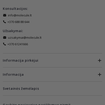
Konsultacijos:
info@molecule.lt
+370 688 88 644
Užsakymai:
uzsakymai@molecule.lt
+370 61241666
Informacija pirkėjui
Informacija
Svetainės žemėlapis
Gaukite naujausius pasiūlymus pirmi!