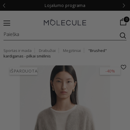
€
Lojalumo programa
0
Sportas ir mada
Drabužiai
Megztiniai
"Brushed"
kardiganas - pilkai smėlinis
IŠPARDUOTA
-40%