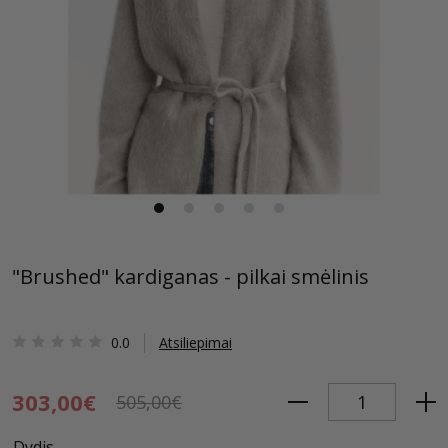
"Brushed" kardiganas - pilkai smėlinis
0.0
Atsiliepimai
303,00€
505,00€
Dydis