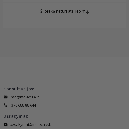
Ši prekė neturi atsiliepimų.
Konsultacijos:
info@molecule.lt
+370 688 88 644
Užsakymai:
uzsakymai@molecule.lt