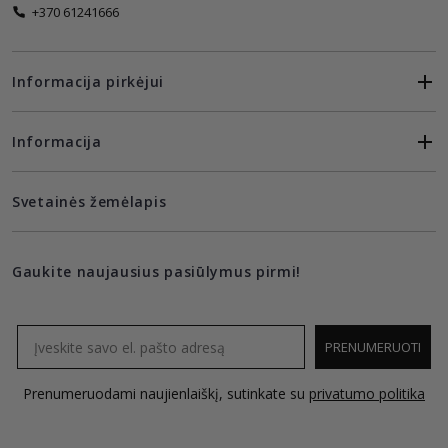
+370 61241666
Informacija pirkėjui
Informacija
Svetainės žemėlapis
Gaukite naujausius pasiūlymus pirmi!
Email
PRENUMERUOTI
Prenumeruodami naujienlaiškį, sutinkate su
privatumo politika