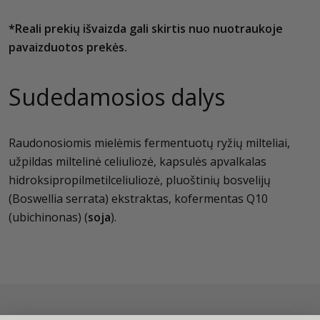
*Reali prekių išvaizda gali skirtis nuo nuotraukoje
pavaizduotos prekės.
Sudedamosios dalys
Raudonosiomis mielėmis fermentuotų ryžių milteliai,
užpildas miltelinė celiuliozė, kapsulės apvalkalas
hidroksipropilmetilceliuliozė, pluoštinių bosvelijų
(Boswellia serrata) ekstraktas, kofermentas Q10
(ubichinonas) (
soja
).