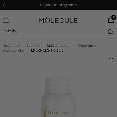
€
Lojalumo programa
0
Virškinimui
Sveikata
Maisto papildai
Kepenims ir
cholesteroliui
MiraCHOL® 3.0 Gold