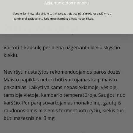
Ačiū, nuolaidos nenoriu
Spusteldami mygtuką viršuje sutinkate gauti tiesioginės rinkodaros pasiūlymus
pateiktu el. pašto adresu kaip nurodyta mūsų privatumo politikoje.
Prekių instrukcija
Vartoti 1 kapsulę per dieną užgeriant dideliu skysčio
kiekiu.
Neviršyti nustatytos rekomenduojamos paros dozės.
Maisto papildas neturi būti vartojamas kaip maisto
pakaitalas. Laikyti vaikams nepasiekiamoje, vėsioje,
tamsioje vietoje, kambario temperatūroje. Saugoti nuo
karščio. Per parą suvartojamas monakolinų, gautų iš
raudonosiomis mielėmis fermentuotų ryžių, kiekis turi
būti mažesnis nei 3 mg.