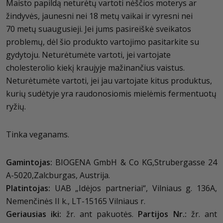
Maisto papildą neturėtų vartoti nėščios moterys ar
žindyvės, jaunesni nei 18 metų vaikai ir vyresni nei
70 metų suaugusieji. Jei jums pasireiškė sveikatos
problemų, dėl šio produkto vartojimo pasitarkite su
gydytoju. Neturėtumėte vartoti, jei vartojate
cholesterolio kiekį kraujyje mažinančius vaistus.
Neturėtumėte vartoti, jei jau vartojate kitus produktus,
kurių sudėtyje yra raudonosiomis mielėmis fermentuotų
ryžių.
Tinka veganams.
Gamintojas:
BIOGENA GmbH & Co KG,Strubergasse 24
A-5020,Zalcburgas, Austrija.
Platintojas:
UAB „Idėjos partneriai“, Vilniaus g. 136A,
Nemenčinės II k., LT-15165 Vilniaus r.
Geriausias iki:
žr. ant pakuotės.
Partijos Nr.:
žr. ant