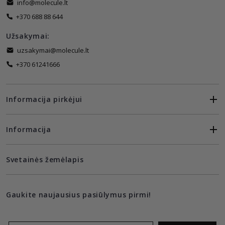
info@molecule.lt
+370 688 88 644
Užsakymai:
uzsakymai@molecule.lt
+370 61241666
Informacija pirkėjui
Informacija
Svetainės žemėlapis
Gaukite naujausius pasiūlymus pirmi!