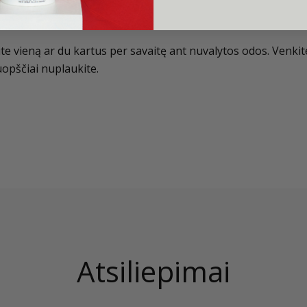
e vieną ar du kartus per savaitę ant nuvalytos odos. Venkite a
uopščiai nuplaukite.
Atsiliepimai