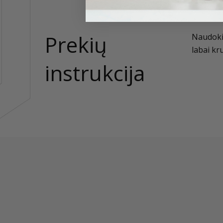
Prekių
Naudokit
labai kr
instrukcija