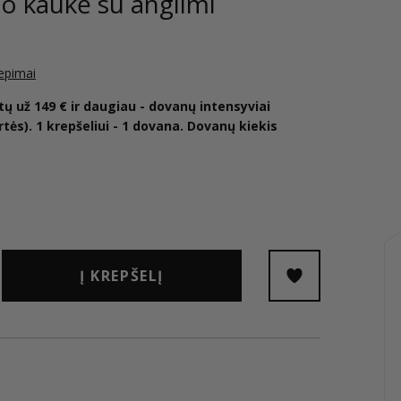
o kaukė su anglimi
iepimai
ų už 149 € ir daugiau - dovanų intensyviai
tės). 1 krepšeliui - 1 dovana. Dovanų kiekis
Į KREPŠELĮ