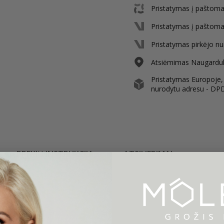
Pristatymas į paštoma
Pristatymas į paštoma
Pristatymas pirkėjo nu
Atsiėmimas Naugarduko
Pristatymas Europoje, i
nurodytu adresu - DP
PREKIŲ INSTRUKCIJA
ATSILIEPIMAI