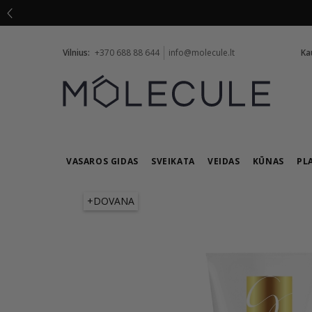
Vilnius:
+370 688 88 644
info@molecule.lt
Ka
VASAROS GIDAS
SVEIKATA
VEIDAS
KŪNAS
PL
+DOVANA