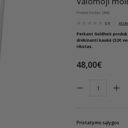
Valomoji moli
Prekės kodas: 2845
0.0
Atsil
Perkant Goldheit produkt
drėkinanti kaukė (52€ ver
ribotas.
48,00€
Pristatymo sąlygos