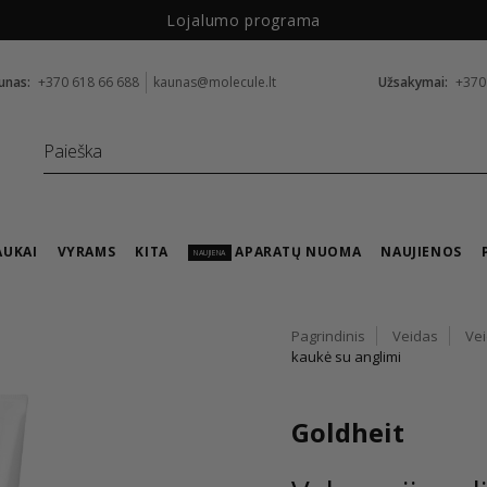
Lojalumo programa
unas:
+370 618 66 688
kaunas@molecule.lt
Užsakymai:
+370
AUKAI
VYRAMS
KITA
APARATŲ NUOMA
NAUJIENOS
NAUJIENA
Pagrindinis
Veidas
Ve
kaukė su anglimi
Goldheit