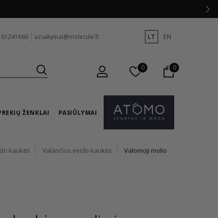
LT
EN
 61241666
uzsakymai@molecule.lt
0
0
PREKIŲ ŽENKLAI
PASIŪLYMAI
ido kaukės
Valančios veido kaukės
Valomoji molio