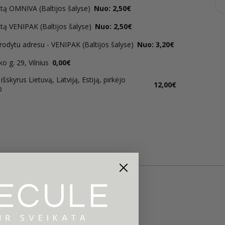
tą OMNIVA (Baltijos šalyse)
Nuo: 2,50€
tą VENIPAK (Baltijos šalyse)
Nuo: 2,50€
rodytu adresu - VENIPAK (Baltijos šalyse)
Nuo: 3,20€
 g. 29, Vilnius
0,00€
šskyrus Lietuvą, Latviją, Estiją, pirkėjo
12,00€
D