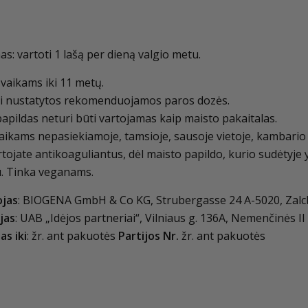
as: vartoti 1 lašą per dieną valgio metu.
vaikams iki 11 metų.
ti nustatytos rekomenduojamos paros dozės.
apildas neturi būti vartojamas kaip maisto pakaitalas.
vaikams nepasiekiamoje, tamsioje, sausoje vietoje, kambario
rtojate antikoaguliantus, dėl maisto papildo, kurio sudėtyje 
u. Tinka veganams.
jas
: BIOGENA GmbH & Co KG, Strubergasse 24 A-5020, Zalcb
jas
: UAB „Idėjos partneriai“, Vilniaus g. 136A, Nemenčinės II 
as iki
: žr. ant pakuotės
Partijos Nr.
žr. ant pakuotės