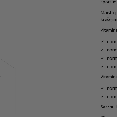
sportuo
Maisto p
krešėjim
Vitamina
norma
norma
norma
norma
Vitamina
norma
norm
Svarbu į