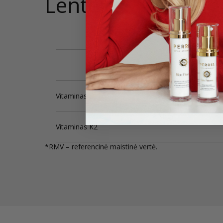
Lentelė
Vitaminas D3
Vitaminas K2
*RMV – referencinė maistinė vertė.