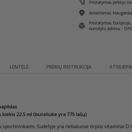
Pristatymas pirkėjo nu
Atsiėmimas Naugarduko
Pristatymas Europoje, i
nurodytu adresu - DP
LENTELĖ
PREKIŲ INSTRUKCIJA
ATSILIEPI
papildas
 kiekis 22.5 ml (buteliuke yra 775 lašų)
 sportininkams. Sudėtyje yra riebaluose tirpūs vitaminai D ir