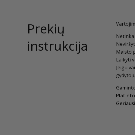
Prekių
Vartojim
Netinka 
instrukcija
Neviršy
Maisto p
Laikyti 
Jeigu va
gydytoj
Gaminto
Platinto
Geriausi