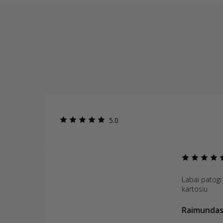
5.0
Labai patogi 
kartosiu
Raimunda