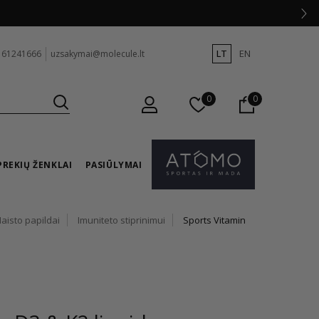
LT
EN
 61241666
uzsakymai@molecule.lt
0
0
PREKIŲ ŽENKLAI
PASIŪLYMAI
aisto papildai
Imuniteto stiprinimui
Sports Vitamin