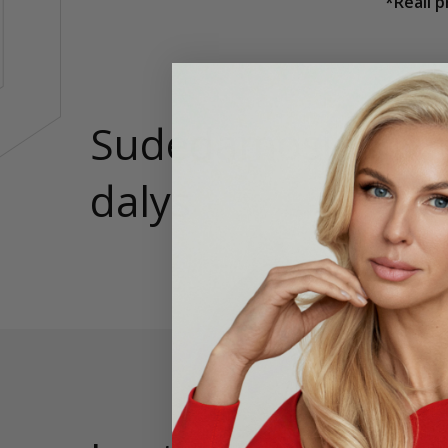
*Reali p
Sudedamosios
Vidutinė
koncent
dalys