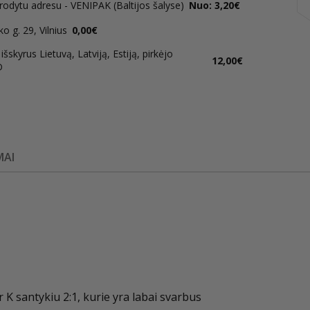
rodytu adresu - VENIPAK (Baltijos šalyse)
Nuo: 3,20€
 g. 29, Vilnius
0,00€
šskyrus Lietuvą, Latviją, Estiją, pirkėjo
12,00€
D
MAI
 K santykiu 2:1, kurie yra labai svarbus