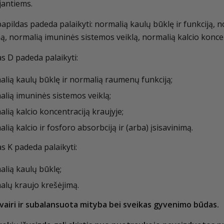
jantiems.
apildas padeda palaikyti: normalią kaulų būklę ir funkciją,
ą, normalią imuninės sistemos veiklą, normalią kalcio koncen
s D padeda palaikyti:
lią kaulų būklę ir normalią raumenų funkciją;
lią imuninės sistemos veiklą;
lią kalcio koncentraciją kraujyje;
lią kalcio ir fosforo absorbciją ir (arba) įsisavinimą.
s K padeda palaikyti:
lią kaulų būklę;
alų kraujo krešėjimą.
vairi ir subalansuota mityba bei sveikas gyvenimo būdas.