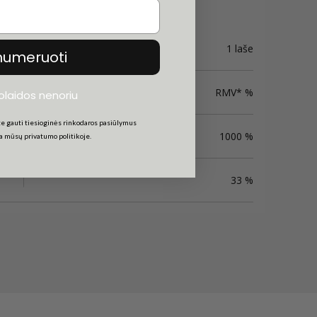
1 laše
numeruoti
RMV* %
uolaidos nenoriu
e gauti tiesioginės rinkodaros pasiūlymus
1000 %
ta mūsų privatumo politikoje.
33 %