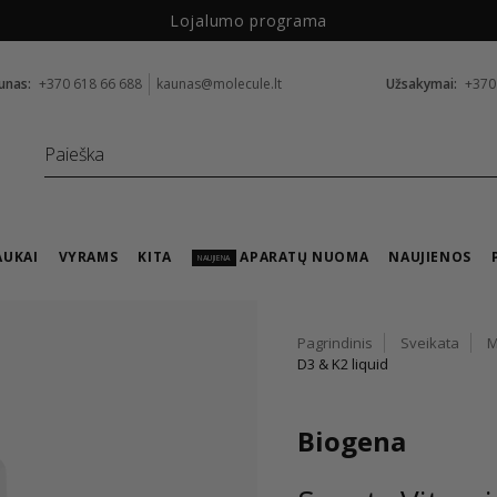
Lojalumo programa
unas:
+370 618 66 688
kaunas@molecule.lt
Užsakymai:
+370
AUKAI
VYRAMS
KITA
APARATŲ NUOMA
NAUJIENOS
NAUJIENA
Pagrindinis
Sveikata
M
D3 & K2 liquid
Biogena