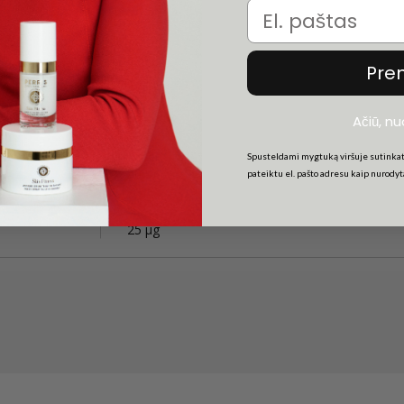
Email
Pre
Ačiū, n
Spusteldami mygtuką viršuje sutinkat
50 µg
pateiktu el. pašto adresu kaip nurody
25 µg