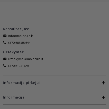
Konsultacijos:
info@molecule.lt
+370 688 88 644
Užsakymai:
uzsakymai@molecule.lt
+370 61241666
Informacija pirkėjui
Informacija