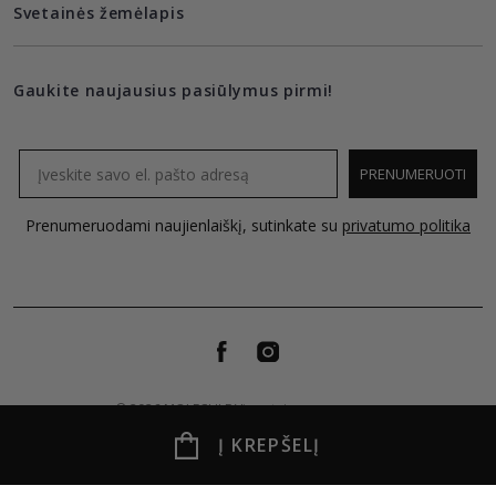
Svetainės žemėlapis
Gaukite naujausius pasiūlymus pirmi!
Email
PRENUMERUOTI
Prenumeruodami naujienlaiškį, sutinkate su
privatumo politika
© 2026 MOLECULE Visos teises saugomos.
Į KREPŠELĮ