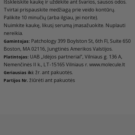
Išskleiskite kaukę ir uždėkite ant švarios, sausos odos.
Tvirtai prispauskite medžiagą prie veido kontūrų.
Palikite 10 minučių (arba ilgiau, jei norite).
Nuimkite kaukę, likusį serumą įmasažuokite. Nuplauti
nereikia.
Patchology 399 Boylston St, 6th Fl, Suite 650
Gamintojas:
Boston, MA 02116, Jungtinės Amerikos Valstijos.
UAB „Idėjos partneriai”, Vilniaus g. 136 A,
Platintojas:
Nemenčinės II k., LT-15165 Vilniaus r. www.molecule.lt
žr. ant pakuotės.
Geriausias iki:
žiūrėti ant pakuotės
Partijos Nr.