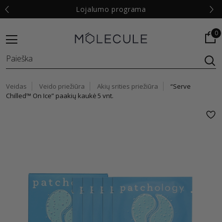
€
Lojalumo programa
0
Veidas
Veido priežiūra
Akių srities priežiūra
“Serve
Chilled™ On Ice” paakių kaukė 5 vnt.