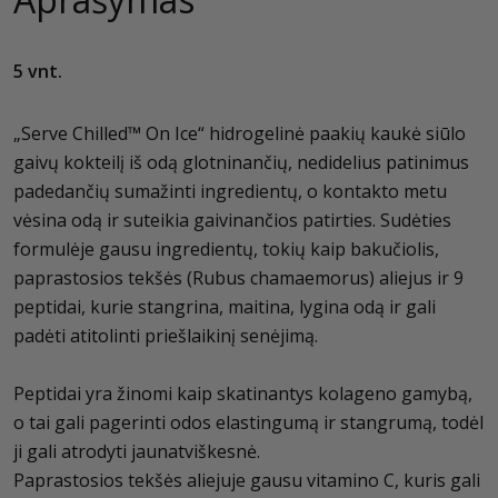
5 vnt.
„Serve Chilled™ On Ice“ hidrogelinė paakių kaukė siūlo
gaivų kokteilį iš odą glotninančių, nedidelius patinimus
padedančių sumažinti ingredientų, o kontakto metu
vėsina odą ir suteikia gaivinančios patirties. Sudėties
formulėje gausu ingredientų, tokių kaip bakučiolis,
paprastosios tekšės (Rubus chamaemorus) aliejus ir 9
peptidai, kurie stangrina, maitina, lygina odą ir gali
padėti atitolinti priešlaikinį senėjimą.
Peptidai yra žinomi kaip skatinantys kolageno gamybą,
o tai gali pagerinti odos elastingumą ir stangrumą, todėl
ji gali atrodyti jaunatviškesnė.
Paprastosios tekšės aliejuje gausu vitamino C, kuris gali