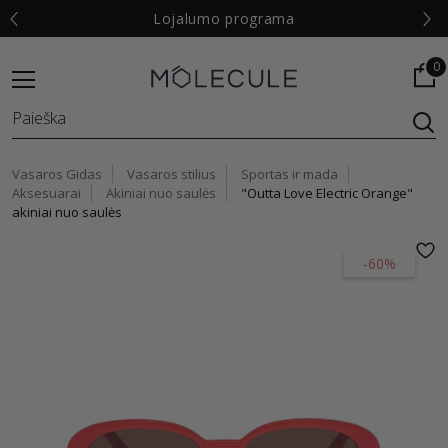
€
Lojalumo programa
0
Vasaros Gidas
Vasaros stilius
Sportas ir mada
Aksesuarai
Akiniai nuo saulės
"Outta Love Electric Orange"
akiniai nuo saulės
-60%