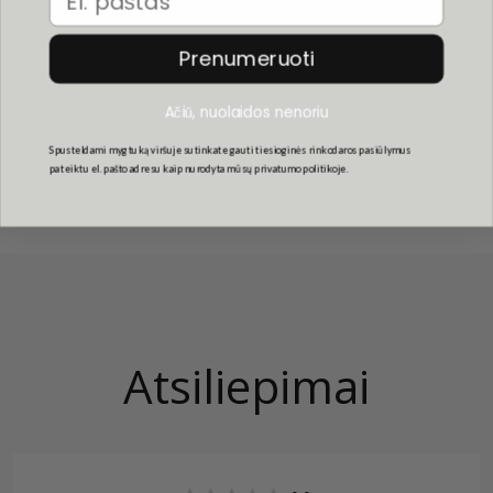
nedūžtančiais ir įbrėžimams atspariais polikarbonato
lęšiais.
Prenumeruoti
UV apsauga: 3 kategorija
Ačiū, nuolaidos nenoriu
Spusteldami mygtuką viršuje sutinkate gauti tiesioginės rinkodaros pasiūlymus
pateiktu el. pašto adresu kaip nurodyta mūsų privatumo politikoje.
Atsiliepimai