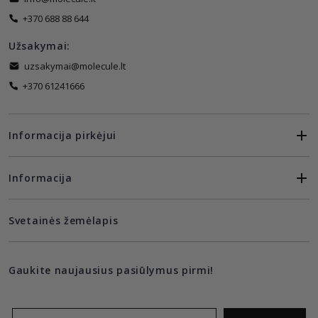
+370 688 88 644
Užsakymai:
uzsakymai@molecule.lt
+370 61241666
Informacija pirkėjui
Informacija
Svetainės žemėlapis
Gaukite naujausius pasiūlymus pirmi!
Email