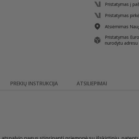
Pristatymas į pa
Pristatymas pirk
Atsiėmimas Nauga
Pristatymas Europ
nurodytu adresu
PREKIŲ INSTRUKCIJA
ATSILIEPIMAI
 atspalvio nagus stiprinanti priemonė su išskirtiniu, paten