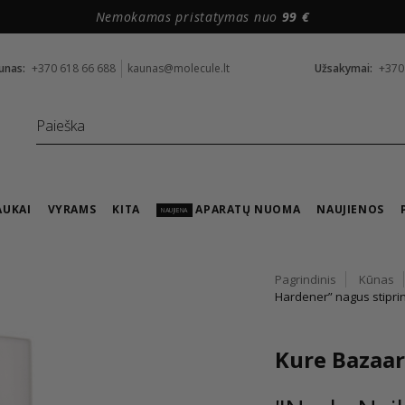
Nemokamas pristatymas nuo
99 €
unas:
+370 618 66 688
kaunas@molecule.lt
Užsakymai:
+370
AUKAI
VYRAMS
KITA
APARATŲ NUOMA
NAUJIENOS
NAUJIENA
Pagrindinis
Kūnas
Hardener” nagus stipri
Kure Bazaar