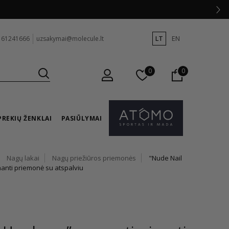
LT
EN
 61241666
uzsakymai@molecule.lt
0
0
PREKIŲ ŽENKLAI
PASIŪLYMAI
Nagų lakai
Nagų priežiūros priemonės
"Nude Nail
nanti priemonė su atspalviu