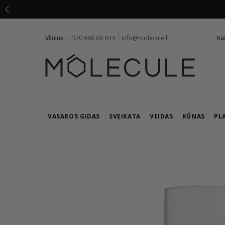
Vilnius:
+370 688 88 644
info@molecule.lt
Ka
VASAROS GIDAS
SVEIKATA
VEIDAS
KŪNAS
PL