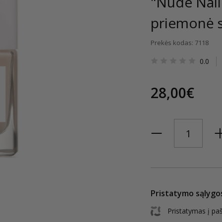
"Nude Nail
priemonė s
Prekės kodas: 7118
0.0
28,00€
Pristatymo sąlygo
Pristatymas į pa