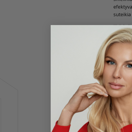
efektyva
suteikia
Kolekcij
ženklo s
Veiksmi
Silic
lūžin
Kinr
nagų
Pate
Naujos k
Nagų būk
menopau