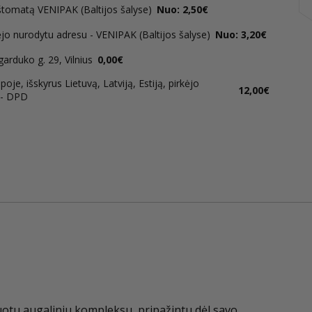
štomatą VENIPAK (Baltijos šalyse)
Nuo: 2,50€
ėjo nurodytu adresu - VENIPAK (Baltijos šalyse)
Nuo: 3,20€
rduko g. 29, Vilnius
0,00€
oje, išskyrus Lietuvą, Latviją, Estiją, pirkėjo
12,00€
 - DPD
tuotu augaliniu kompleksu, pripažintu dėl savo