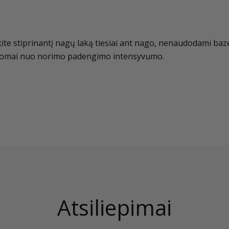
ite stiprinantį nagų laką tiesiai ant nago, nenaudodami baz
somai nuo norimo padengimo intensyvumo.
Atsiliepimai