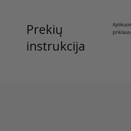
Prekių
Aplikuok
priklau
instrukcija