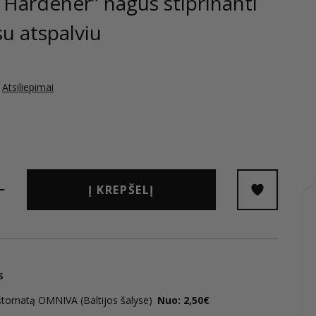
 Hardener” nagus stiprinanti
u atspalviu
Atsiliepimai
Į KREPŠELĮ
s
štomatą OMNIVA (Baltijos šalyse)
Nuo: 2,50€