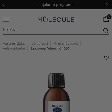
€
Lojalumo programa
0
Vasaros Gidas
Veido odai
Grožis iš vidaus
Antioksidantai
Liposomal Vitamin C 1000