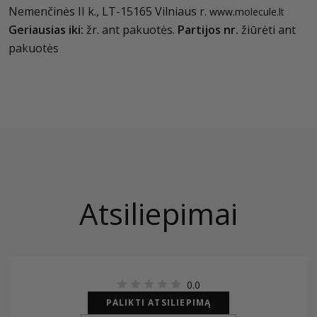
Nemenčinės II k., LT-15165 Vilniaus r.
www.molecule.lt
Geriausias iki:
žr. ant pakuotės.
Partijos nr.
žiūrėti ant
pakuotės
Atsiliepimai
0.0
PALIKTI ATSILIEPIMĄ