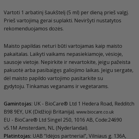
Vartoti 1 arbatinį šaukštelį (5 ml) per dieną prieš valgį.
Prieš vartojimą gerai suplakti. Neviršyti nustatytos
rekomenduojamos dozės.
Maisto papildas neturi būti vartojamas kaip maisto
pakaitalas. Laikyti vaikams nepasiekiamoje, vėsioje,
sausoje vietoje. Nepirkite ir nevartokite, jeigu pažeista
pakuotė arba pasibaigęs galiojimo laikas. Jeigu sergate,
dėl maisto papildo vartojimo pasitarkite su
gydytoju. Tinkamas veganams ir vegetarams.
Gamintojas:
UK - BioCare® Ltd 1 Hedera Road, Redditch
B98 9EY, UK (Didžioji Britanija).
www.biocare.co.uk
EU - BioCare® Ltd Singel 250, 1016 AB, Code:24690
v5.1M Amsterdam, NL (Nyderlandai).
Platintojas:
UAB “Idėjos partneriai”, Vilniaus g. 136A,