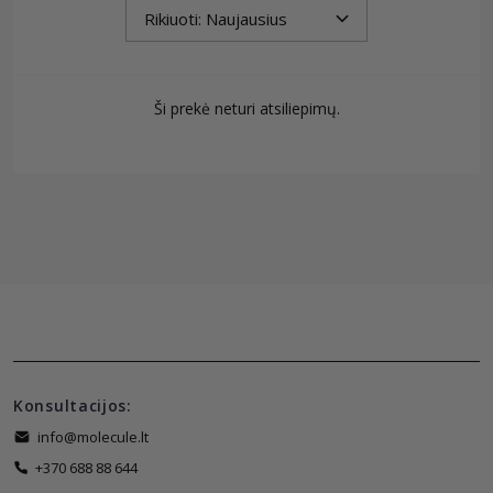
Ši prekė neturi atsiliepimų.
Konsultacijos:
info@molecule.lt
+370 688 88 644