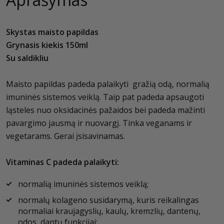
Skystas maisto papildas
Grynasis kiekis 150ml
Su saldikliu
Maisto papildas padeda palaikyti gražią odą, normalią
imuninės sistemos veiklą. Taip pat padeda apsaugoti
ląsteles nuo oksidacinės pažaidos bei padeda mažinti
pavargimo jausmą ir nuovargį. Tinka veganams ir
vegetarams. Gerai įsisavinamas.
Vitaminas C padeda palaikyti:
normalią imuninės sistemos veiklą;
normalų kolageno susidarymą, kuris reikalingas
normaliai kraujagyslių, kaulų, kremzlių, dantenų,
odos, dantų funkcijai;