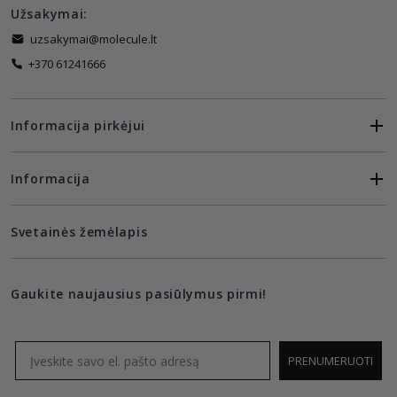
Užsakymai:
uzsakymai@molecule.lt
+370 61241666
Informacija pirkėjui
Informacija
Svetainės žemėlapis
Gaukite naujausius pasiūlymus pirmi!
Email
PRENUMERUOTI