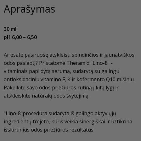
Aprašymas
30 ml
pH 6,00 – 6,50
Ar esate pasiruošę atskleisti spindinčios ir jaunatviškos
odos paslaptį? Pristatome Theramid "Lino-8" -
vitaminais papildytą serumą, sudarytą su galingu
antioksidaciniu vitamino F, K ir kofermento Q10 mišiniu.
Pakelkite savo odos priežiūros rutiną į kitą lygį ir
atskleiskite natūralų odos švytėjimą.
"Lino-8"procedūra sudaryta iš galingo aktyviųjų
ingredientų trejeto, kuris veikia sinergiškai ir užtikrina
išskirtinius odos priežiūros rezultatus: