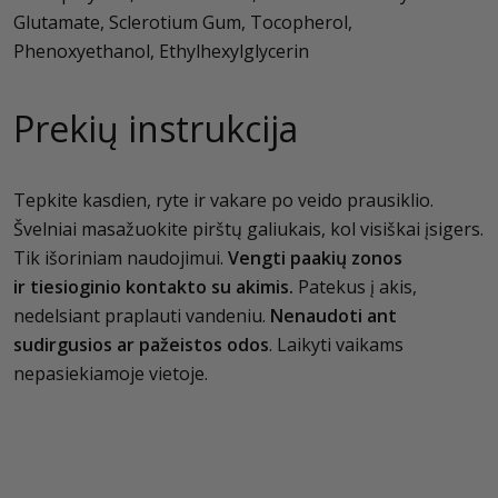
Glutamate, Sclerotium Gum, Tocopherol,
Phenoxyethanol, Ethylhexylglycerin
Prekių instrukcija
Tepkite kasdien, ryte ir vakare po veido prausiklio.
Švelniai masažuokite pirštų galiukais, kol visiškai įsigers.
Tik išoriniam naudojimui.
Vengti paakių zonos
ir tiesioginio kontakto su akimis.
Patekus į akis,
nedelsiant praplauti vandeniu.
Nenaudoti ant
sudirgusios ar pažeistos odos
. Laikyti vaikams
nepasiekiamoje vietoje.