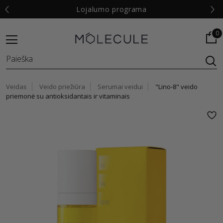
€
Lojalumo programa
0
Veidas
Veido priežiūra
Serumai veidui
"Lino-8" veido
priemonė su antioksidantais ir vitaminais