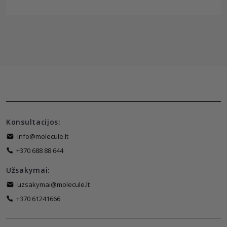
Konsultacijos:
info@molecule.lt
+370 688 88 644
Užsakymai:
uzsakymai@molecule.lt
+370 61241666