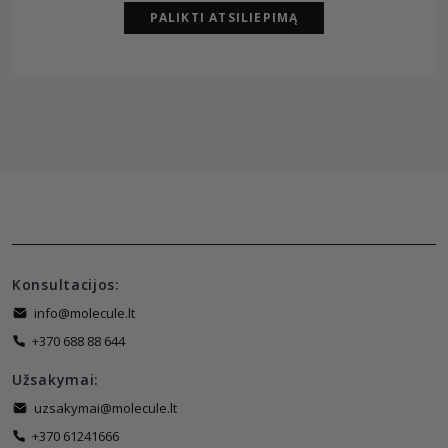
PALIKTI ATSILIEPIMĄ
Konsultacijos:
info@molecule.lt
+370 688 88 644
Užsakymai:
uzsakymai@molecule.lt
+370 61241666