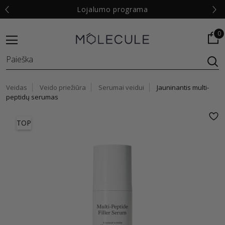
o programa
Nemokamas pristatymas nuo
9
0
Veidas
Veido priežiūra
Serumai veidui
Jauninantis multi-
peptidų serumas
TOP