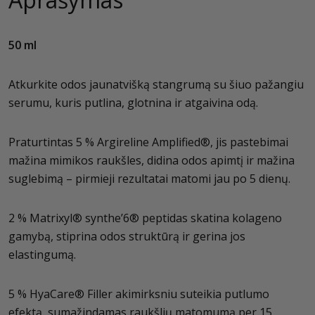
50 ml
Atkurkite odos jaunatvišką stangrumą su šiuo pažangiu
serumu, kuris putlina, glotnina ir atgaivina odą.
Praturtintas 5 % Argireline Amplified®, jis pastebimai
mažina mimikos raukšles, didina odos apimtį ir mažina
suglebimą – pirmieji rezultatai matomi jau po 5 dienų.
2 % Matrixyl® synthe’6® peptidas skatina kolageno
gamybą, stiprina odos struktūrą ir gerina jos
elastingumą.
5 % HyaCare® Filler akimirksniu suteikia putlumo
efektą, sumažindamas raukšlių matomumą per 15