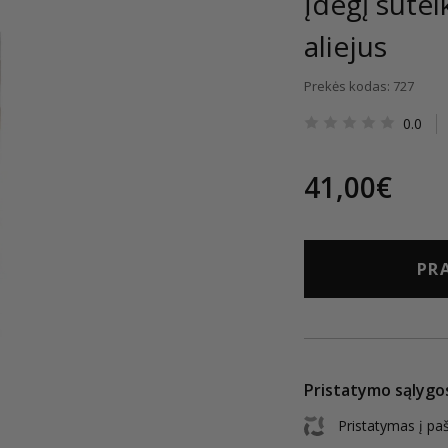
Įdegį sutei
aliejus
Prekės kodas: 727
0.0
41,00€
PRA
Pristatymo sąlygo
Pristatymas į pa