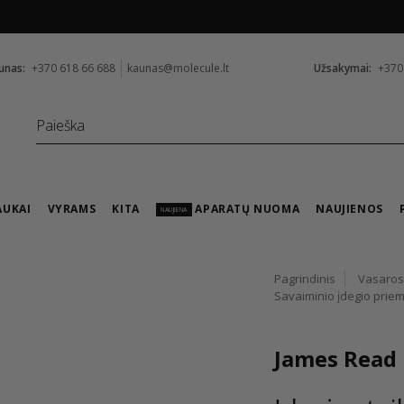
Nemokamas pristatymas nuo
99 €
unas:
+370 618 66 688
kaunas@molecule.lt
Užsakymai:
+370
AUKAI
VYRAMS
KITA
APARATŲ NUOMA
NAUJIENOS
NAUJIENA
Pagrindinis
Vasaros
Savaiminio įdegio prie
James Read