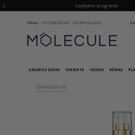
Vilnius:
+370 688 88 644
info@molecule.lt
Ka
VASAROS GIDAS
SVEIKATA
VEIDAS
KŪNAS
PL
IŠPARDUOTA