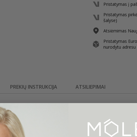
Pristatymas į pa
Pristatymas pirk
šalyse)
Atsiėmimas Nauga
Pristatymas Europ
nurodytu adresu
PREKIŲ INSTRUKCIJA
ATSILIEPIMAI