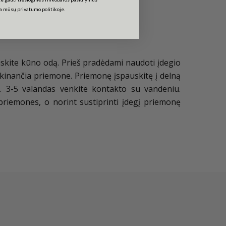
ta mūsų privatumo politikoje.
eiskite kūno odą. Prieš pradėdami naudoti įdegio
 drėkinančia priemone. Priemonę įspauskitę į delną
is. 3-5 valandas venkite kontakto su vandeniu.
priemones, o norint sustiprinti įdegį priemonę