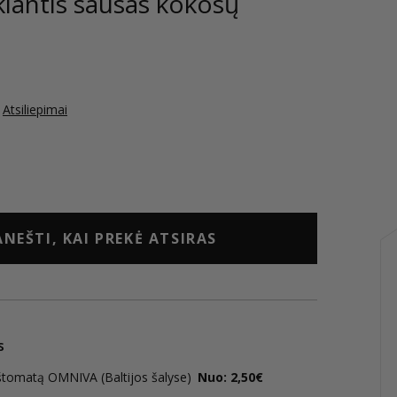
kiantis sausas kokosų
Atsiliepimai
NEŠTI, KAI PREKĖ ATSIRAS
s
štomatą OMNIVA (Baltijos šalyse)
Nuo: 2,50€