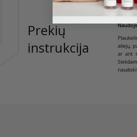
Prekių
Naudoji
Plaukeli
instrukcija
aliejų, 
ar ant 
Siekdam
naudokit