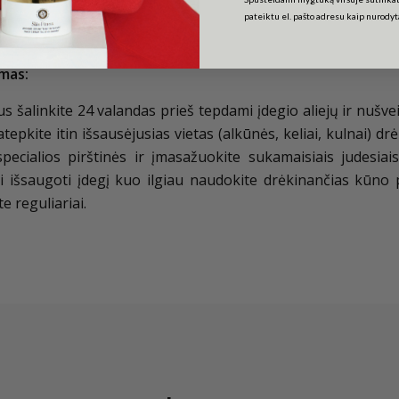
pateiktu el. pašto adresu kaip nurody
mas:
us šalinkite 24 valandas prieš tepdami įdegio aliejų ir nušv
patepkite itin išsausėjusias vietas (alkūnės, keliai, kulnai)
specialios pirštinės ir įmasažuokite sukamaisiais judesia
i išsaugoti įdegį kuo ilgiau naudokite drėkinančias kūno 
e reguliariai.