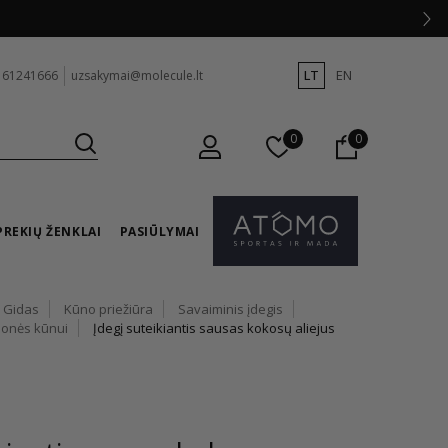
LT
EN
 61241666
uzsakymai@molecule.lt
0
0
PREKIŲ ŽENKLAI
PASIŪLYMAI
 Gidas
Kūno priežiūra
Savaiminis įdegis
monės kūnui
Įdegį suteikiantis sausas kokosų aliejus