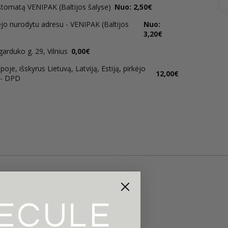
štomatą VENIPAK (Baltijos šalyse)
Nuo: 2,50€
ėjo nurodytu adresu - VENIPAK (Baltijos
Nuo:
3,20€
rduko g. 29, Vilnius
0,00€
oje, išskyrus Lietuvą, Latviją, Estiją, pirkėjo
12,00€
 - DPD