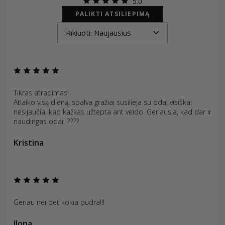
5.0
PALIKTI ATSILIEPIMĄ
Tikras atradimas!
Atlaiko visą dieną, spalva gražiai susilieja su oda, visiškai
nesijaučia, kad kažkas užtepta ant veido. Geriausia, kad dar ir
naudingas odai. ????
Kristina
Geriau nei bet kokia pudra!!!
Ilona