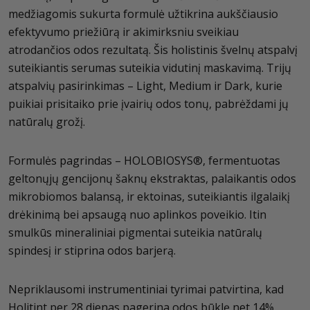
medžiagomis sukurta formulė užtikrina aukščiausio
efektyvumo priežiūrą ir akimirksniu sveikiau
atrodančios odos rezultatą. Šis holistinis švelnų atspalvį
suteikiantis serumas suteikia vidutinį maskavimą. Trijų
atspalvių pasirinkimas – Light, Medium ir Dark, kurie
puikiai prisitaiko prie įvairių odos tonų, pabrėždami jų
natūralų grožį.
Formulės pagrindas – HOLOBIOSYS®, fermentuotas
geltonųjų gencijonų šaknų ekstraktas, palaikantis odos
mikrobiomos balansą, ir ektoinas, suteikiantis ilgalaikį
drėkinimą bei apsaugą nuo aplinkos poveikio. Itin
smulkūs mineraliniai pigmentai suteikia natūralų
spindesį ir stiprina odos barjerą.
Nepriklausomi instrumentiniai tyrimai patvirtina, kad
Holitint per 28 dienas pagerina odos būklę net 14%.