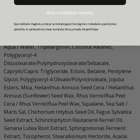
palaiko odos regeneraciją ir apsaugą.
Ačiū, nuolaidos nenoriu
Sudedamosios dalys
Spusteldami mygtuką viršuje sutinkate gauti tiesioginės rinkodaros pasiūlymus
pateiktu el. pašto adresu kaip nurodyta mūsų privatumo politikoje.
Aqua / Water, Tripelargonin, Coconut Alkanes,
Polyglyceryl-4
Diisostearate/Polyhydroxystearate/Sebacate,
Caprylic/Capric Triglyceride, Ectoin, Betaine, Pentylene
Glycol, Polyglyceryl-4 Olivate/Polyricinoleate, Jojoba
Esters, Mica, Helianthus Annuus Seed Cera / Helianthus
Annuus (Sunflower) Seed Wax, Rhus Verniciflua Peel
Cera / Rhus Verniciflua Peel Wax, Squalane, Sea Salt /
Maris Sal, Chichorium Intybus Seed Oil, Fagus Sylvatica
Seed Extract, Schinziophyton Rautanenii Kernel Oil,
Genana Lutea Root Extract, Sphingomonas Ferment
Extract, Tocopherol, Stearalkonium Hectorite, Acacia