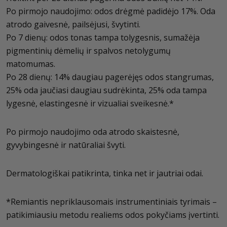
Po pirmojo naudojimo: odos drėgmė padidėjo 17%. Oda
atrodo gaivesnė, pailsėjusi, švytinti.
Po 7 dienų: odos tonas tampa tolygesnis, sumažėja
pigmentinių dėmelių ir spalvos netolygumų
matomumas.
Po 28 dienų: 14% daugiau pagerėjęs odos stangrumas,
25% oda jaučiasi daugiau sudrėkinta, 25% oda tampa
lygesnė, elastingesnė ir vizualiai sveikesnė.*
Po pirmojo naudojimo oda atrodo skaistesnė,
gyvybingesnė ir natūraliai švyti.
Dermatologiškai patikrinta, tinka net ir jautriai odai.
*Remiantis nepriklausomais instrumentiniais tyrimais –
patikimiausiu metodu realiems odos pokyčiams įvertinti.