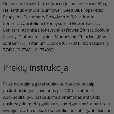
Decurrens Flower Cera / Acacia Decurrens Flower Wax,
Helianthus Annuus (Sunflower) Seed Oil, Propanediol,
Propylene Carbonate, Polyglycerin-3, Lactic Acid,
Lonicera Caprifolium (Honeysuckle) Flower Extract,
Lonicera Japonica (Honeysuckle) Flower Extract, Sodium
Lauroyl Glutamate, Lysine, Magnesium Chloride, [May
contain (+/-): Titanium Dioxide (CI 77891), Iron Oxides (CI
77492, CI 77491, CI 77499)].
Prekių instrukcija
Prieš naudojimą gerai suplakite. Naudokite kaip
paskutinį žingsnį savo odos priežiūros rutinoje.
Aplikuokite 2–3 paspaudimus priemonės ant veido ir
paskirstykite pirštų galiukais, kad išgautumėte natūralų
švytėjimą, arba makiažo šepetėliu, norint išgauti didesnį