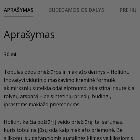
APRAŠYMAS
SUDEDAMOSIOS DALYS
PREKIŲ 
Aprašymas
30 ml
Tobulas odos priežiūros ir makiažo derinys – Holitint.
Inovatyvi vidutinio maskavimo kreminė formulė
akimirksniu suteikia odai glotnumo, skaistina ir suteikia
tolygų atspalvį – be sintetinių priedų, būdingų
įprastoms makiažo priemonėms.
Holitint keičia požiūrį į veido priežiūrą: tai serumas,
kuris tobulina jūsų odą kaip makiažo priemonė. Be
silikonų, su pažangiomis augalinės kilmės veikliosiomis