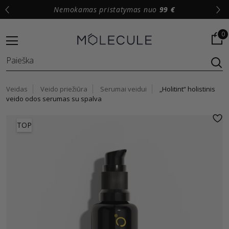
Nemokamas pristatymas nuo
99 €
0
Veidas
Veido priežiūra
Serumai veidui
„Holitint“ holistinis
veido odos serumas su spalva
TOP