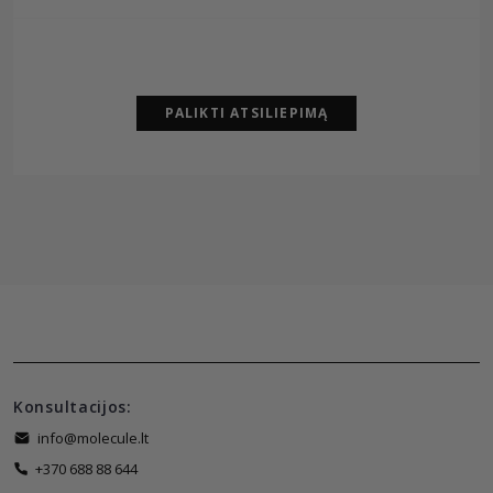
PALIKTI ATSILIEPIMĄ
Konsultacijos:
info@molecule.lt
+370 688 88 644