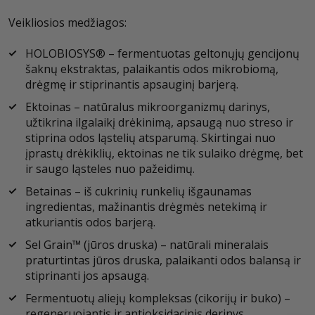
Veikliosios medžiagos:
HOLOBIOSYS® – fermentuotas geltonųjų gencijonų
šaknų ekstraktas, palaikantis odos mikrobiomą,
drėgmę ir stiprinantis apsauginį barjerą.
Ektoinas – natūralus mikroorganizmų darinys,
užtikrina ilgalaikį drėkinimą, apsaugą nuo streso ir
stiprina odos ląstelių atsparumą. Skirtingai nuo
įprastų drėkiklių, ektoinas ne tik sulaiko drėgmę, bet
ir saugo ląsteles nuo pažeidimų.
Betainas – iš cukrinių runkelių išgaunamas
ingredientas, mažinantis drėgmės netekimą ir
atkuriantis odos barjerą.
Sel Grain™ (jūros druska) – natūrali mineralais
praturtintas jūros druska, palaikanti odos balansą ir
stiprinanti jos apsaugą.
Fermentuotų aliejų kompleksas (cikorijų ir buko) –
regeneruojantis ir antioksidacinis derinys,