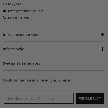
Užsakymai:
uzsakymai@molecule.lt
+370 61241666
Informacija pirkėjui
Informacija
Svetainės žemėlapis
Gaukite naujausius pasiūlymus pirmi!
Email
PRENUMERUOTI