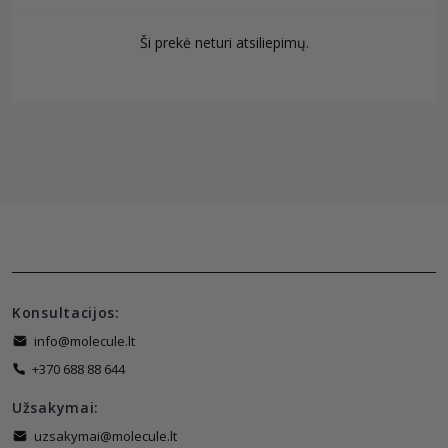
Ši prekė neturi atsiliepimų.
Konsultacijos:
info@molecule.lt
+370 688 88 644
Užsakymai:
uzsakymai@molecule.lt