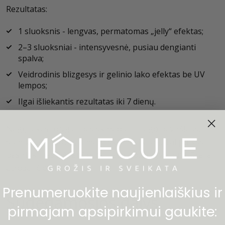
Rezultatas:
1 sluoksnis - lengvas, permatomas „jelly“ efektas;
2–3 sluoksniai - intensyvesnė, pusiau dengianti
spalva;
Veidrodinis blizgesys ir gelinio lako efektas be UV
lempos;
Ilgai išliekantis rezultatas iki 7 dienų.
Nagų lakas tolygiai pasiskirsto ant nago paviršiaus,
suteikdama glotnų ir estetišką manikiūrą. Tai puikus
pasirinkimas ieškančioms madingo, lengvo ir natūraliai
atrodančio manikiūro.
Prenumeruokite naujienlaiškius ir
Sudedamosios dalys
pirmajam apsipirkimui gaukite: