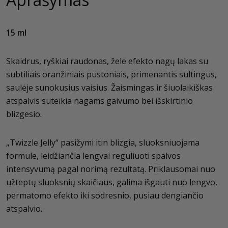
15 ml
Skaidrus, ryškiai raudonas, žele efekto nagų lakas su
subtiliais oranžiniais pustoniais, primenantis sultingus,
saulėje sunokusius vaisius. Žaismingas ir šiuolaikiškas
atspalvis suteikia nagams gaivumo bei išskirtinio
blizgesio.
„Twizzle Jelly“ pasižymi itin blizgia, sluoksniuojama
formule, leidžiančia lengvai reguliuoti spalvos
intensyvumą pagal norimą rezultatą. Priklausomai nuo
užteptų sluoksnių skaičiaus, galima išgauti nuo lengvo,
permatomo efekto iki sodresnio, pusiau dengiančio
atspalvio.