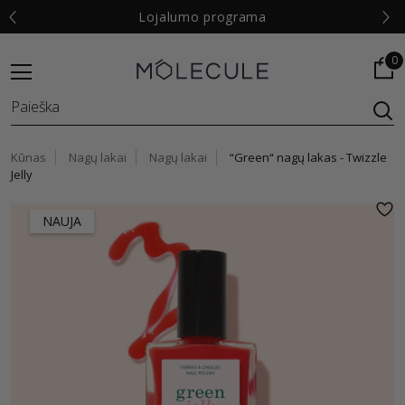
€
Lojalumo programa
0
Kūnas
Nagų lakai
Nagų lakai
“Green“ nagų lakas - Twizzle
Jelly
NAUJA