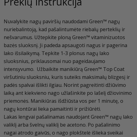
Prekių instrukcija
Nuvalykite nagų paviršių naudodami Green™ nagų
nuriebalintoją, kad pašalintumėte riebalų perteklių ir
nešvarumus. Užtepkite ploną Green™ vitaminizuotos
bazės sluoksnį. Ji padeda apsaugoti nagus ir pagerina
lako išsilaikymą. Tepkite 1-3 plonus nagų lako
sluoksnius, priklausomai nuo pageidaujamo
intensyvumo. Užbaikite manikiūrą Green™ Top Coat
viršutiniu sluoksniu, kuris suteiks maksimalų blizgesį ir
padės spalvai išlikti ilgiau. Norint pagreitinti džiūvimo
laiką ant kiekvieno nago užlašinkite po lašelį džiovinimo
priemonės. Manikiūras išdžiūsta vos per 1 minutę, o
nagų kontūrai lieka pamaitinti ir prižiūrėti.
Lakas lengvai pašalinamas naudojant Green™ nagų lako
valiklį arba švelnų valiklį be acetono. Po pašalinimo
nagai atrodo gaivūs, o nago plokštelė išlieka sveikai