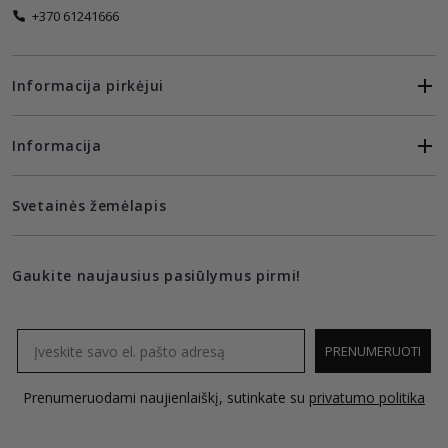
+370 61241666
Informacija pirkėjui
Informacija
Svetainės žemėlapis
Gaukite naujausius pasiūlymus pirmi!
Email
PRENUMERUOTI
Prenumeruodami naujienlaiškį, sutinkate su
privatumo politika