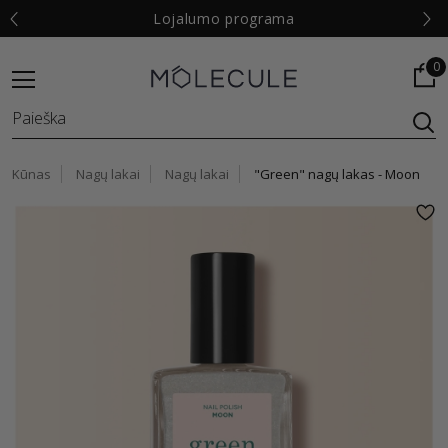
€
Lojalumo programa
0
Kūnas
Nagų lakai
Nagų lakai
"Green" nagų lakas - Moon