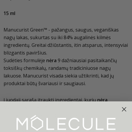
15 ml
Manucurist Green™ - pažangus, saugus, veganiškas
nagų lakas, sukurtas su iki 84% augalinės kilmės
ingredientų. Greitai džiūstantis, itin atsparus, intensyviai
blizgantis paviršius.
Sudėties formulėje
nėra
9 dažniausiai pasitaikančių
toksiškų chemikalų, randamų tradiciniuose nagų
lakuose. Manucurist visada siekia užtikrinti, kad jų
produktai būtų švariausi ir saugiausi.
Į juodąjį sąrašą įtraukti ingredientai, kurių
nėra
Manucurist Green™:
Dibutyl Phthalate (DBP), Formaldehyde Toluene,
Formaldehyde Resin, Camphor, Triphenyl Phosphate
(TPHP), Xylene, Paraben, Phthalate, gyvūninės kilmės