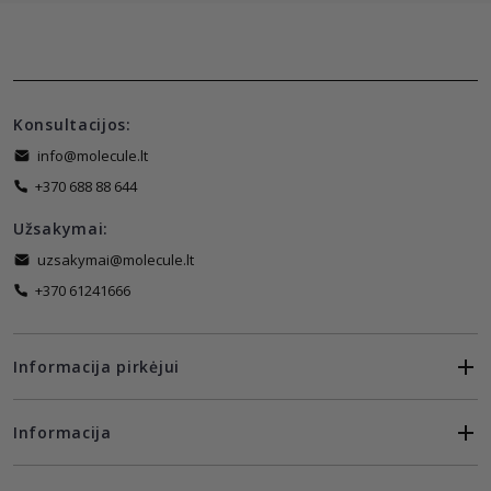
Konsultacijos:
info@molecule.lt
+370 688 88 644
Užsakymai:
uzsakymai@molecule.lt
+370 61241666
Informacija pirkėjui
Informacija