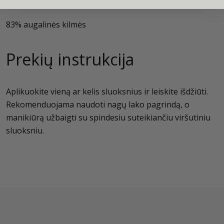
83% augalinės kilmės
Prekių instrukcija
Aplikuokite vieną ar kelis sluoksnius ir leiskite išdžiūti.
Rekomenduojama naudoti nagų lako pagrindą, o
manikiūrą užbaigti su spindesiu suteikiančiu viršutiniu
sluoksniu.