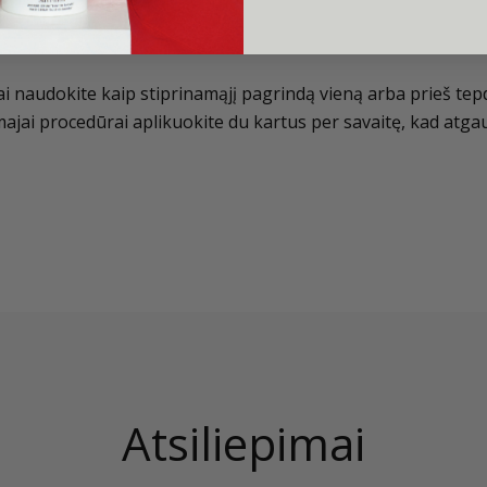
ai naudokite kaip stiprinamąjį pagrindą vieną arba prieš tep
ajai procedūrai aplikuokite du kartus per savaitę, kad atga
Atsiliepimai