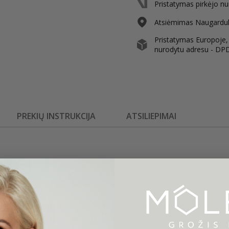
Pristatymas pirkėjo nu
Atsiėmimas Naugarduko
Pristatymas Europoje, i
nurodytu adresu - DP
PREKIŲ INSTRUKCIJA
ATSILIEPIMAI
at S.O.S" nagų lako pagrindas - du viename produktas, kur
 arba kaip klasikinį pagrindinį sluoksnį po
Green
serijos s