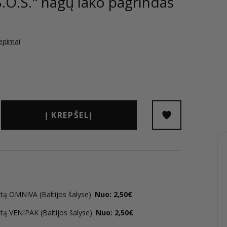
.O.S." nagų lako pagrindas
iepimai
Į KREPŠELĮ
tą OMNIVA (Baltijos šalyse)
Nuo: 2,50€
tą VENIPAK (Baltijos šalyse)
Nuo: 2,50€