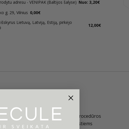
rodytu adresu - VENIPAK (Baltijos šalyse)
Nuo: 3,20€
 g. 29, Vilnius
0,00€
šskyrus Lietuvą, Latviją, Estiją, pirkėjo
12,00€
D
į galima naudoti kaip atkuriamosios procedūros
palvotu nagų laku. Skirtas labai pažeistiems