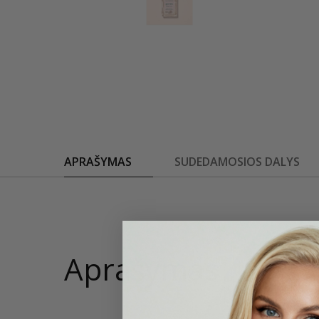
APRAŠYMAS
SUDEDAMOSIOS DALYS
Aprašymas
15 ml
"Base Co
priemonę