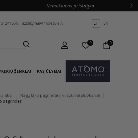
LT
EN
 61241666
uzsakymai@molecule.lt
0
0
PREKIŲ ŽENKLAI
PASIŪLYMAI
ų lakai
Nagų lako pagrindai ir viršutiniai sluoksniai
ko pagrindas