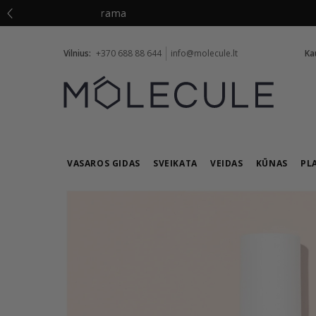
Vilnius:
+370 688 88 644
info@molecule.lt
Ka
VASAROS GIDAS
SVEIKATA
VEIDAS
KŪNAS
PL