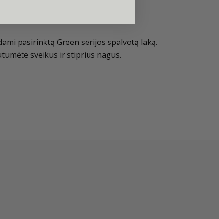
dami pasirinktą Green serijos spalvotą laką.
utumėte sveikus ir stiprius nagus.