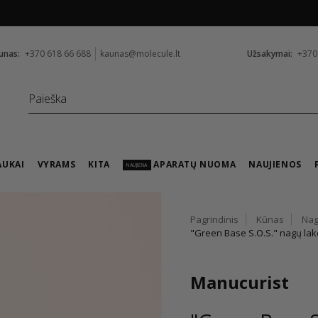
Nemokamas pristatymas nuo
99 €
unas:
+370 618 66 688
kaunas@molecule.lt
Užsakymai:
+370
AUKAI
VYRAMS
KITA
APARATŲ NUOMA
NAUJIENOS
NAUJIENA
Pagrindinis
Kūnas
Nag
"Green Base S.O.S." nagų la
Manucurist