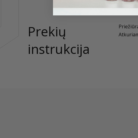
Prekių
Priežiūr
Atkuriam
instrukcija