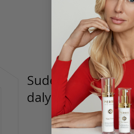
arba len
Šis prod
nuo pat 
gelinio 
Sudedamosios
Ethyl ac
tributyl
glycolic 
dalys
hexanal,
(violet 
Iki 78% 