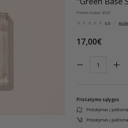
"Green Base S
Prekės kodas: 4526
0.0
Atsil
17,00€
Pristatymo sąlygos
Pristatymas į paštoma
Pristatymas į paštoma