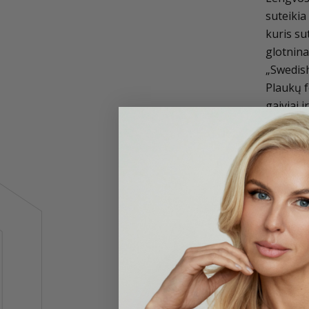
suteikia
kuris su
glotnina
„Swedish
Plaukų f
gaiviai 
šiltu, e
Pagrindi
Sutei
Glotn
Neap
UV a
Pagrind
LS S