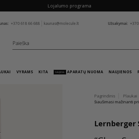
Lojalumo programa
unas:
+370 618 66 688
kaunas@molecule.lt
Užsakymai:
+370
AUKAI
VYRAMS
KITA
APARATŲ NUOMA
NAUJIENOS
NAUJIENA
Pagrindinis
Plaukai
šiaušimasi mažinanti p
Lernberger 