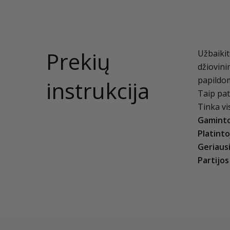
Prekių
Užbaiki
džiovini
papildom
instrukcija
Taip pat
Tinka vi
Gaminto
Platinto
Geriausi
Partijos