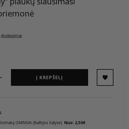
y” plaukų šiaušimasi
 priemonė
Atsiliepimai
Į KREPŠELĮ
s
štomatą OMNIVA (Baltijos šalyse)
Nuo: 2,50€