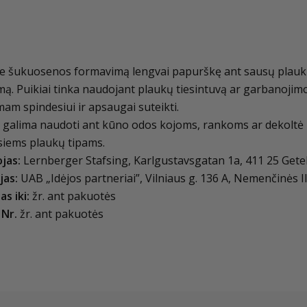
te šukuosenos formavimą lengvai papurškę ant sausų plauk
mą. Puikiai tinka naudojant plaukų tiesintuvą ar garbanojim
am spindesiui ir apsaugai suteikti.
 galima naudoti ant kūno odos kojoms, rankoms ar dekoltė zon
siems plaukų tipams.
jas:
Lernberger Stafsing, Karlgustavsgatan 1a, 411 25 Geteb
jas:
UAB „Idėjos partneriai”, Vilniaus g. 136 A, Nemenčinės II
as iki:
žr. ant pakuotės
 Nr.
žr. ant pakuotės