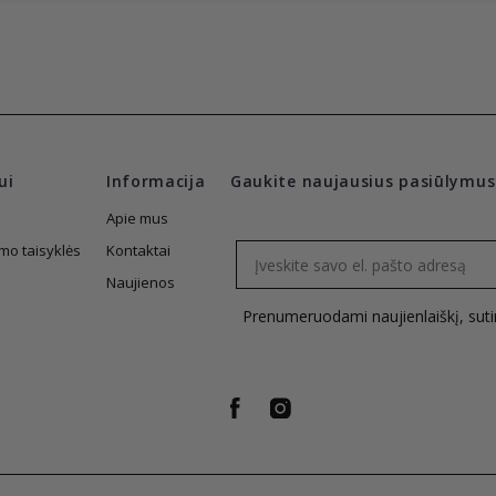
ui
Informacija
Gaukite naujausius pasiūlymus
Apie mus
Email
mo taisyklės
Kontaktai
Naujienos
Prenumeruodami naujienlaiškį, sut