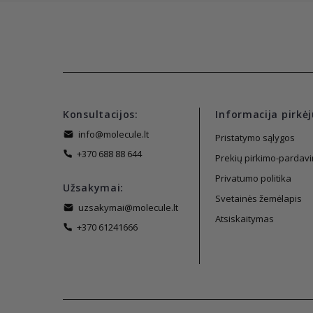
Konsultacijos:
Informacija pirkėj
info@molecule.lt
Pristatymo sąlygos
+370 688 88 644
Prekių pirkimo-pardavi
Privatumo politika
Užsakymai:
Svetainės žemėlapis
uzsakymai@molecule.lt
Atsiskaitymas
+370 61241666