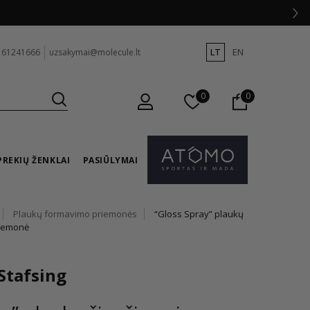
LT
EN
 61241666
uzsakymai@molecule.lt
0
0
PREKIŲ ŽENKLAI
PASIŪLYMAI
Plaukų formavimo priemonės
“Gloss Spray” plaukų
riemonė
Stafsing