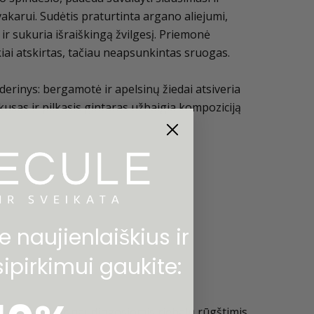
k vakarui. Sudėtis praturtinta argano aliejumi,
 ir sukuria išraiškingą žvilgesį. Priemonė
iai atskirtas, tačiau neapsunkintas sruogas.
erinys: bergamotė ir apelsinų žiedai atsiveria
skusas ir pilkasis gintaras užbaigia kompoziciją
 naujienlaiškius ir
pirkimui gaukite:
oksidantais ir naudingosiomis riebalų rūgštimis,