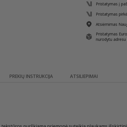
Pristatymas į pa
Pristatymas pirk
Atsiėmimas Nauga
Pristatymas Europ
nurodytu adresu
PREKIŲ INSTRUKCIJA
ATSILIEPIMAI
tekstūros purškiama priemonė suteikia plaukams išskirtinio