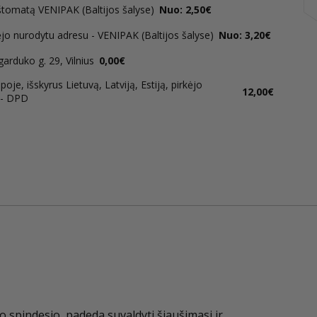
štomatą VENIPAK (Baltijos šalyse)
Nuo: 2,50€
ėjo nurodytu adresu - VENIPAK (Baltijos šalyse)
Nuo: 3,20€
rduko g. 29, Vilnius
0,00€
oje, išskyrus Lietuvą, Latviją, Estiją, pirkėjo
12,00€
 - DPD
 spindesio, padeda suvaldyti šiaušimasi ir