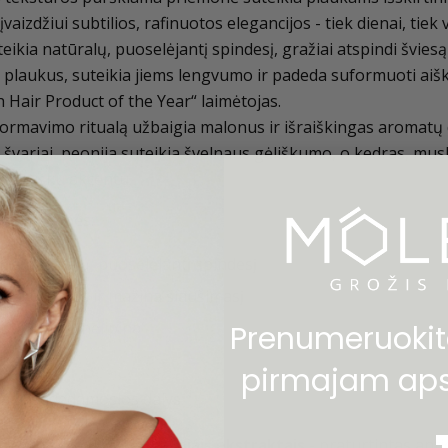
 įvaizdžiui subtilios, rafinuotos elegancijos - tiek dienai, tie
teikia natūralų, puoselėjantį spindesį, gražiai atspindi šviesą
 plaukus, suteikia jiems lengvumo ir padeda suformuoti aišk
 Hair Product of the Year“ laimėtojas.
ormavimo ritualą užbaigia malonus ir išraiškingas aromatų d
ir švariai, peonija suteikia švelnaus gėliškumo, o kedras, mu
legantišku akcentu.
nės savybės:
kia natūralų, puoselėjantį spindesį
ina plaukus ir mažina šiaušimasį
sunkina ir nelipina
Prenumeruokite
psauga
pirmajam apsi
inės sudedamosios dalys:
upercomplex™ su augaliniais ekstraktais
- praturtintas anti