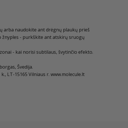
ų arba naudokite ant drėgnų plaukų prieš
o žnyples - purkškite ant atskirų sruogų
ai - kai norisi subtilaus, švytinčio efekto.
orgas, Švedija.
 k., LT-15165 Vilniaus r. www.molecule.lt