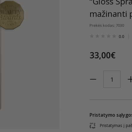
“Gloss Spra
mažinanti
Prekės kodas: 7030
0.0
33,00€
Pristatymo sąlygo
Pristatymas į pa