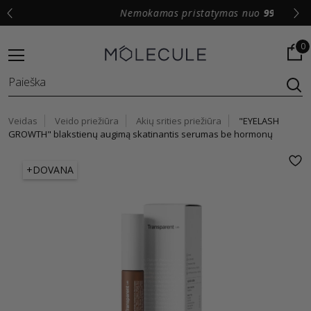
Nemokamas pristatymas nuo
99 €
0
Veidas
Veido priežiūra
Akių srities priežiūra
"EYELASH
GROWTH" blakstienų augimą skatinantis serumas be hormonų
+DOVANA