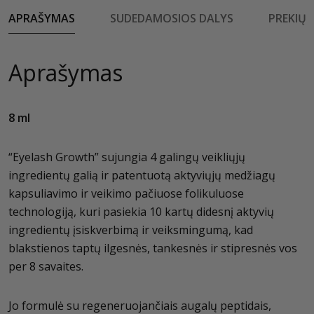
APRAŠYMAS
SUDEDAMOSIOS DALYS
PREKIŲ 
Aprašymas
8 ml
“Eyelash Growth” sujungia 4 galingų veikliųjų
ingredientų galią ir patentuotą aktyviųjų medžiagų
kapsuliavimo ir veikimo pačiuose folikuluose
technologiją, kuri pasiekia 10 kartų didesnį aktyvių
ingredientų įsiskverbimą ir veiksmingumą, kad
blakstienos taptų ilgesnės, tankesnės ir stipresnės vos
per 8 savaites.
Jo formulė su regeneruojančiais augalų peptidais,