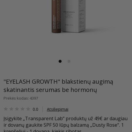
"EYELASH GROWTH" blakstienų augimą
skatinantis serumas be hormonų
Prekės kodas: 4397
0.0
Atsiliepimai
Įsigykite „Transparent Lab“ produktų už 49€ ar daugiau
ir dovanų gaukite SPF 50 lūpų balzamą „Dusty Rose“. 1
krepšeliui - 1 dovana, kiekis ribotas.