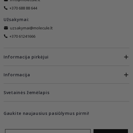
+370 688 88 644
Užsakymai:
uzsakymai@molecule.lt
+370 61241666
Informacija pirkėjui
Informacija
Svetainės žemėlapis
Gaukite naujausius pasiūlymus pirmi!
Email