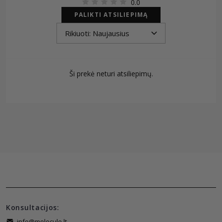
0.0
PALIKTI ATSILIEPIMĄ
Ši prekė neturi atsiliepimų.
Konsultacijos:
info@molecule.lt