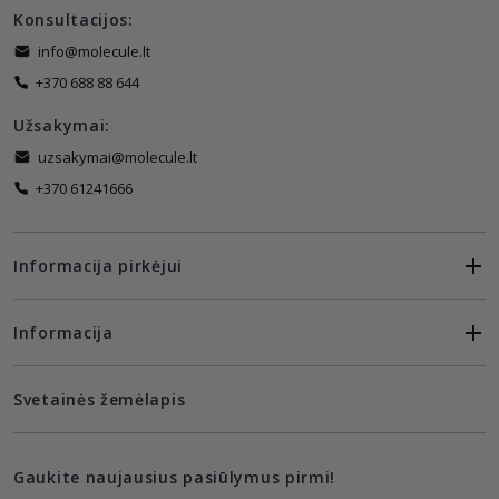
Konsultacijos:
info@molecule.lt
+370 688 88 644
Užsakymai:
uzsakymai@molecule.lt
+370 61241666
Informacija pirkėjui
Informacija
Svetainės žemėlapis
Gaukite naujausius pasiūlymus pirmi!