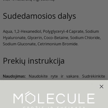
Sudedamosios dalys
Aqua, 1,2-Hexanediol, Polyglyceryl-4 Caprate, Sodium
Hyaluronate, Glycerin, Coco-Betaine, Sodium Chloride,
Sodium Gluconate, Cetrimonium Bromide.
Prekių instrukcija
Naudojimas:
Naudokite ryte ir vakare. Sudrėkinkite
vatos diskelį ir švelniai nuvalykite veidą ir makiažą.
Nenuplaukite. Naudokite kartu su drėkinamuoju kremu
„Jorgobé White Tea Balancing Cream“.