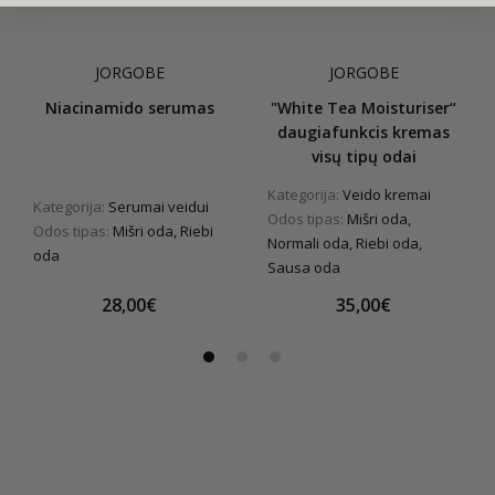
JORGOBE
JORGOBE
Niacinamido serumas
"White Tea Moisturiser“
daugiafunkcis kremas
visų tipų odai
Kategorija:
Veido kremai
Kategorija:
Serumai veidui
Odos tipas:
Mišri oda,
Odos tipas:
Mišri oda, Riebi
Normali oda, Riebi oda,
oda
Sausa oda
28,00€
35,00€