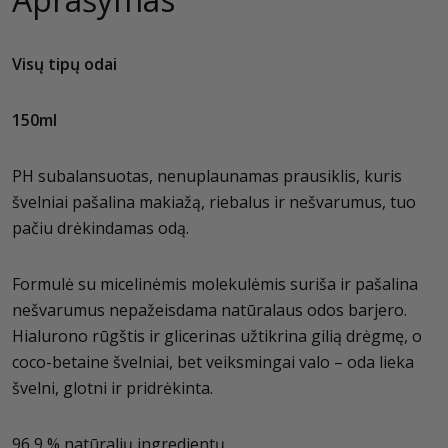
Visų tipų odai
150ml
PH subalansuotas, nenuplaunamas prausiklis, kuris
švelniai pašalina makiažą, riebalus ir nešvarumus, tuo
pačiu drėkindamas odą.
Formulė su micelinėmis molekulėmis suriša ir pašalina
nešvarumus nepažeisdama natūralaus odos barjero.
Hialurono rūgštis ir glicerinas užtikrina gilią drėgmę, o
coco-betaine švelniai, bet veiksmingai valo – oda lieka
švelni, glotni ir pridrėkinta.
96,9 % natūralių ingredientų.