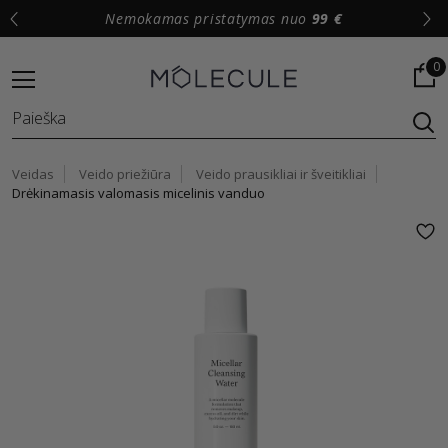
Nemokamas pristatymas nuo
99 €
0
Veidas
Veido priežiūra
Veido prausikliai ir šveitikliai
Drėkinamasis valomasis micelinis vanduo