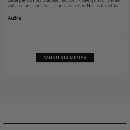
Labai patiko, nors pradėjau naudoti tik keletą dienų. Švelniai
valo, malonus jausmas liekantis ant odos. Naujas favoritas.
Aušra
PALIKTI ATSILIEPIMĄ