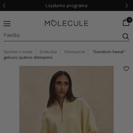
€
Lojalumo programa
0
Sportas ir mada
Drabužiai
Džemperiai
"Davidson Sweat"
gelsvos spalvos džemperis