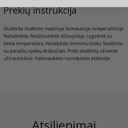
Prekių instrukcija
Skalbkite skalbimo mašinoje žemiausioje temperatūroje.
Nebalinkite. Nedžiovinkite džiovyklėje. Lyginkite su
žema temperatūra. Nevalykite cheminiu būdu. Skalbkite
su panašių spalvų drabužiais. Prieš skalbimą užsekite
užtrauktukus. Vadovaukitės nurodymais etiketėje.
Atsiliepimai