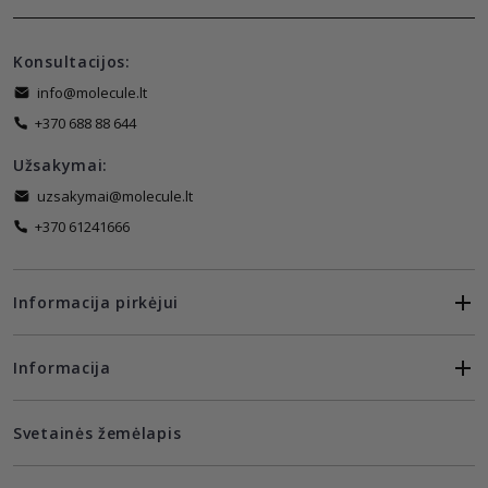
Konsultacijos:
info@molecule.lt
+370 688 88 644
Užsakymai:
uzsakymai@molecule.lt
+370 61241666
Informacija pirkėjui
Informacija
Svetainės žemėlapis