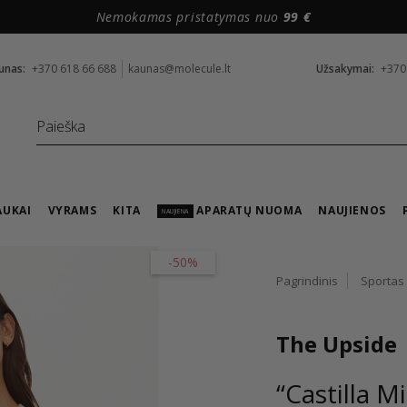
Nemokamas pristatymas nuo
99 €
unas:
+370 618 66 688
kaunas@molecule.lt
Užsakymai:
+370
AUKAI
VYRAMS
KITA
APARATŲ NUOMA
NAUJIENOS
NAUJIENA
-50%
Pagrindinis
Sportas
The Upside
“Castilla Mi