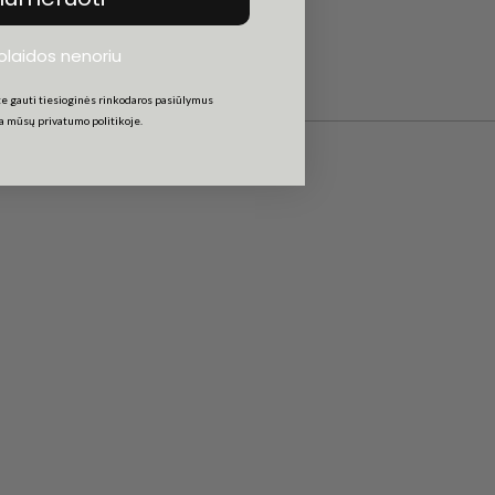
uolaidos nenoriu
e gauti tiesioginės rinkodaros pasiūlymus
ta mūsų privatumo politikoje.