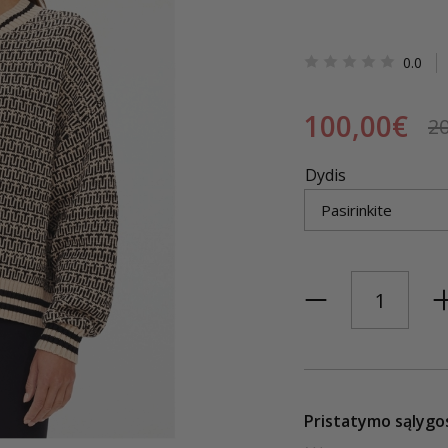
0.0
100,00€
2
Dydis
Pristatymo sąlygo