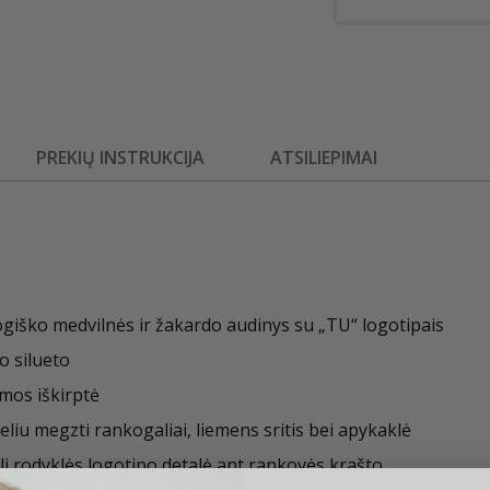
PREKIŲ INSTRUKCIJA
ATSILIEPIMAI
giško medvilnės ir žakardo audinys su „TU“ logotipais
o silueto
mos iškirptė
eliu megzti rankogaliai, liemens sritis bei apykaklė
li rodyklės logotipo detalė ant rankovės krašto