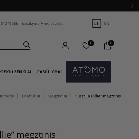
LT
EN
 61241666
uzsakymai@molecule.lt
0
0
PREKIŲ ŽENKLAI
PASIŪLYMAI
 ir mada
Drabužiai
Megztiniai
“Castilla Millie” megztinis
llie” megztinis