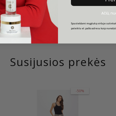
Ačiū, n
Spusteldami mygtuką viršuje sutinkat
pateiktu el. pašto adresu kaip nurody
Susijusios prekės
-50%