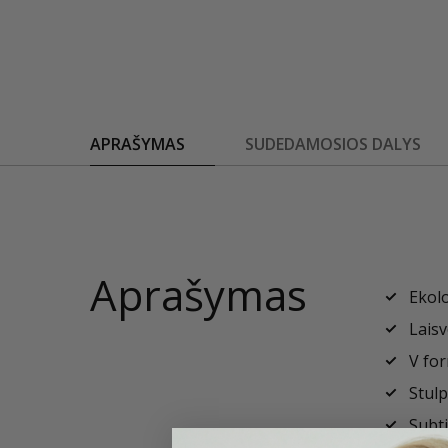
APRAŠYMAS
SUDEDAMOSIOS DALYS
Aprašymas
Ekolo
Laisv
V for
Stulp
Subti