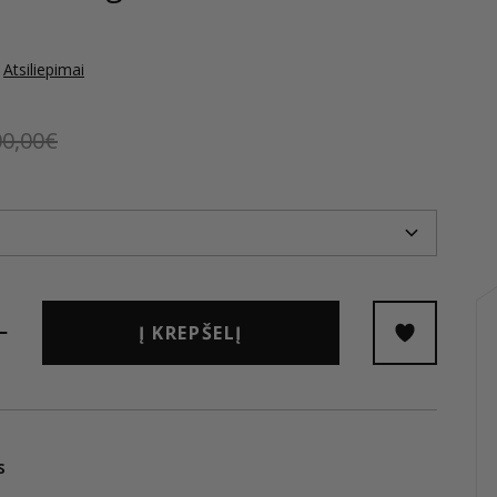
Atsiliepimai
00,00€
Į KREPŠELĮ
s