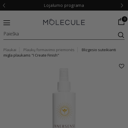
€
Lojalumo programa
0
Plaukai
Plaukų formavimo priemonės
Blizgesio suteikianti
migla plaukams "I Create Finish"