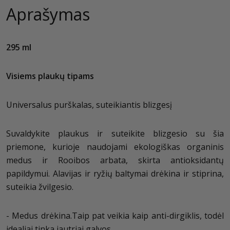
Aprašymas
295 ml
Visiems plaukų tipams
Universalus purškalas, suteikiantis blizgesį
Suvaldykite plaukus ir suteikite blizgesio su šia
priemone, kurioje naudojami ekologiškas organinis
medus ir Rooibos arbata, skirta antioksidantų
papildymui. Alavijas ir ryžių baltymai drėkina ir stiprina,
suteikia žvilgesio.
- Medus drėkina.Taip pat veikia kaip anti-dirgiklis, todėl
idealiai tinka jautriai galvos.