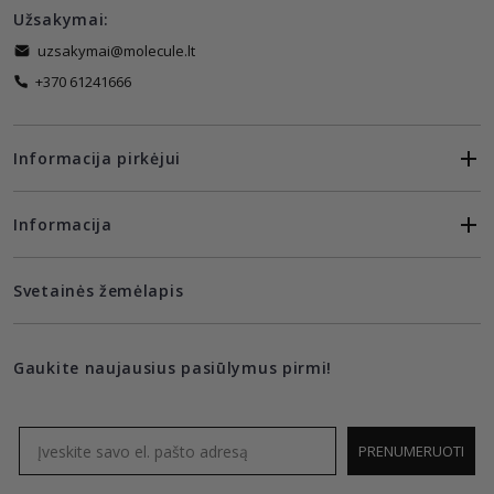
Užsakymai:
uzsakymai@molecule.lt
+370 61241666
Informacija pirkėjui
Informacija
Svetainės žemėlapis
Gaukite naujausius pasiūlymus pirmi!
Email
PRENUMERUOTI