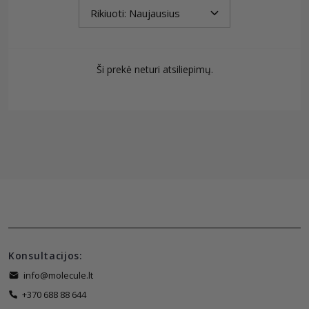
Ši prekė neturi atsiliepimų.
Konsultacijos:
info@molecule.lt
+370 688 88 644