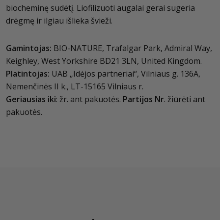
biocheminę sudėtį. Liofilizuoti augalai gerai sugeria
drėgmę ir ilgiau išlieka švieži.
Gamintojas:
BIO-NATURE, Trafalgar Park, Admiral Way,
Keighley, West Yorkshire BD21 3LN, United Kingdom.
Platintojas:
UAB „Idėjos partneriai“, Vilniaus g. 136A,
Nemenčinės II k., LT-15165 Vilniaus r.
Geriausias iki
: žr. ant pakuotės.
Partijos Nr
. žiūrėti ant
pakuotės.