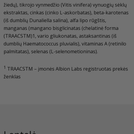
žiedų), tikrojo vynmedžio (Vitis vinifera) vynuogių sėklų
ekstraktas, cinkas (cinko L-askorbatas), beta-karotenas
(iš dumblių Dunaliella salina), alfa lipo rūgštis,
manganas (mangano bisglicinatas (chelatinė forma
(TRAACSTM)1, vario gliukonatas, astaksantinas (iš
dumblių Haematococcus pluvialis), vitaminas A (retinilo
palmitatas), selenas (L-selenometioninas).
1
TRAACSTM – įmonės Albion Labs registruotas prekės
ženklas