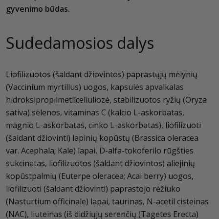
gyvenimo būdas.
Sudedamosios dalys
Liofilizuotos (šaldant džiovintos) paprastųjų mėlynių
(Vaccinium myrtillus) uogos, kapsulės apvalkalas
hidroksipropilmetilceliuliozė, stabilizuotos ryžių (Oryza
sativa) sėlenos, vitaminas C (kalcio L-askorbatas,
magnio L-askorbatas, cinko L-askorbatas), liofilizuoti
(šaldant džiovinti) lapinių kopūstų (Brassica oleracea
var. Acephala; Kale) lapai, D-alfa-tokoferilo rūgšties
sukcinatas, liofilizuotos (šaldant džiovintos) aliejinių
kopūstpalmių (Euterpe oleracea; Acai berry) uogos,
liofilizuoti (šaldant džiovinti) paprastojo rėžiuko
(Nasturtium officinale) lapai, taurinas, N-acetil cisteinas
(NAC), liuteinas (iš didžiųjų serenčių (Tagetes Erecta)