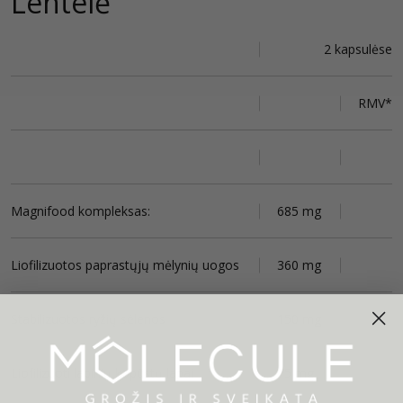
Lentelė
2 kapsulėse
RMV*
Magnifood kompleksas:
685 mg
Liofilizuotos paprastųjų mėlynių uogos
360 mg
Stabilizuotos ryžių sėlenos
150 mg
Liofilizuoti lapinių kopūstų lapai
75 mg