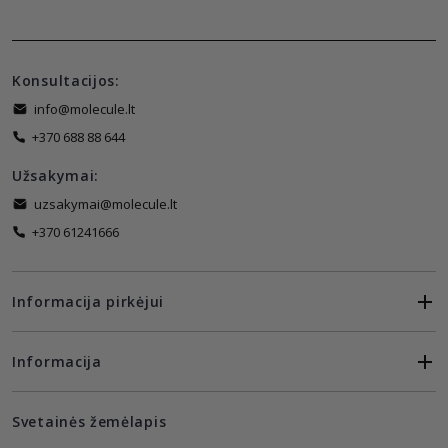
Konsultacijos:
info@molecule.lt
+370 688 88 644
Užsakymai:
uzsakymai@molecule.lt
+370 61241666
Informacija pirkėjui
Informacija
Svetainės žemėlapis