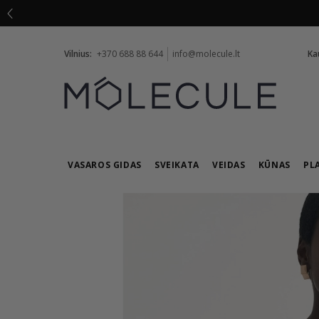
Vilnius:
+370 688 88 644
info@molecule.lt
Ka
VASAROS GIDAS
SVEIKATA
VEIDAS
KŪNAS
PL