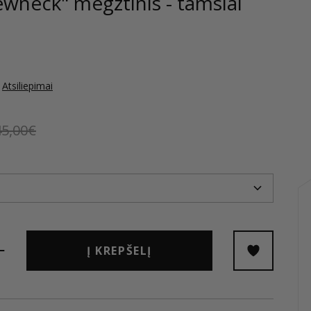
ewneck" megztinis - tamsiai
Atsiliepimai
45,00€
Į KREPŠELĮ