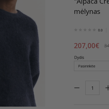
"Alpaca Cr
mėlynas
0.0
207,00€
3
Dydis