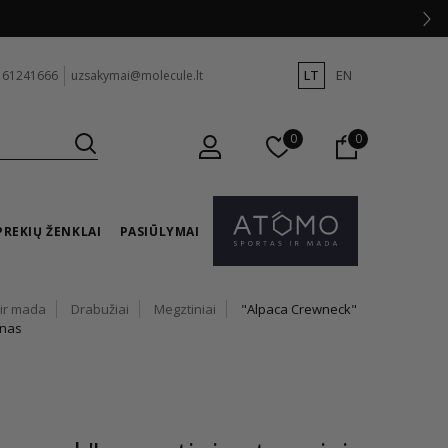
LT
EN
 61241666
uzsakymai@molecule.lt
0
0
PREKIŲ ŽENKLAI
PASIŪLYMAI
 ir mada
Drabužiai
Megztiniai
"Alpaca Crewneck"
ynas