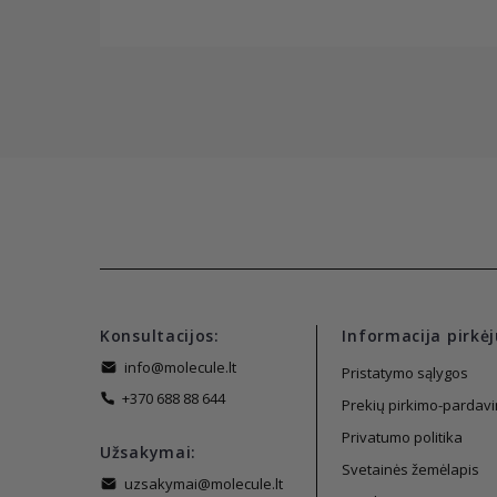
Konsultacijos:
Informacija pirkėj
info@molecule.lt
Pristatymo sąlygos
+370 688 88 644
Prekių pirkimo-pardavi
Privatumo politika
Užsakymai:
Svetainės žemėlapis
uzsakymai@molecule.lt