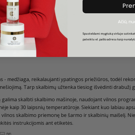
Pre
akų vilna,19% nailonas, 2% spandeksas
Ačiū, n
Spusteldami mygtuką viršuje sutinkat
pateiktu el. pašto adresu kaip nurody
 - medžiaga, reikalaujanti ypatingos priežiūros, todėl rek
 nešiojimą. Tarp skalbimų užtenka tiesiog išvėdinti drabužį 
 galima skalbti skalbimo mašinoje, naudojant vilnos progr
ėje kaip 30 laipsnių temperatūroje. Siekiant kuo labiau aps
ą vilnos skalbimo priemonę be šarmo ir skalbinių maišelį. Ni
itės instrukcijomis ant etiketės.