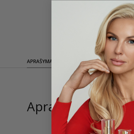
APRAŠYMAS
SUDEDAMOSIOS DALYS
Aprašymas
Laisvo s
Modelis 