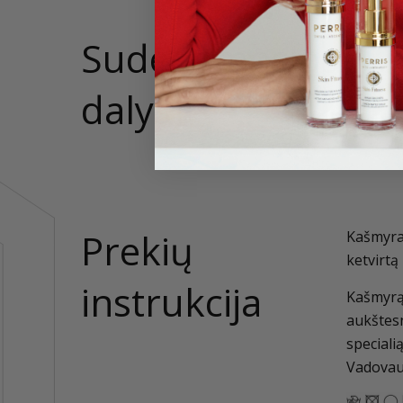
Sudedamosios
79% Alp
dalys
Prekių
Kašmyras
ketvirtą
instrukcija
Kašmyrą
aukštesn
speciali
Vadovauk