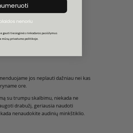
numeruoti
uolaidos nenoriu
e gauti tiesioginės rinkodaros pasiūlymus
ta mūsų privatumo politikoje.
omenduojame jos neplauti dažniau nei kas
gryname ore.
amą su trumpu skalbimu, niekada ne
augoti drabužį, geriausia naudoti
ekada nenaudokite audinių minkštiklio.