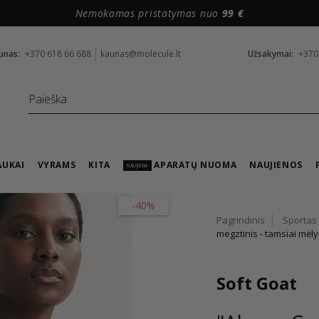
Nemokamas pristatymas nuo
99 €
unas:
+370 618 66 688
kaunas@molecule.lt
Užsakymai:
+370
AUKAI
VYRAMS
KITA
APARATŲ NUOMA
NAUJIENOS
NAUJIENA
-40%
Pagrindinis
Sportas
megztinis - tamsiai mėl
Soft Goat